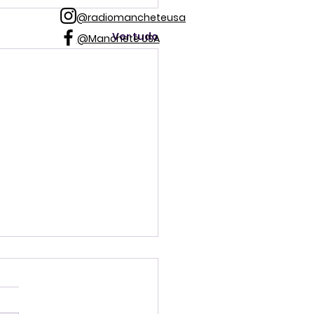
@radiomancheteusa
Ver tudo
@Manchete USA