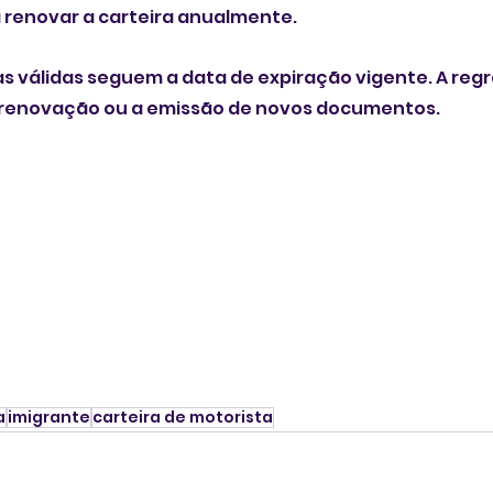
 renovar a carteira anualmente. 
as válidas seguem a data de expiração vigente. A regra
 renovação ou a emissão de novos documentos. 
a
imigrante
carteira de motorista