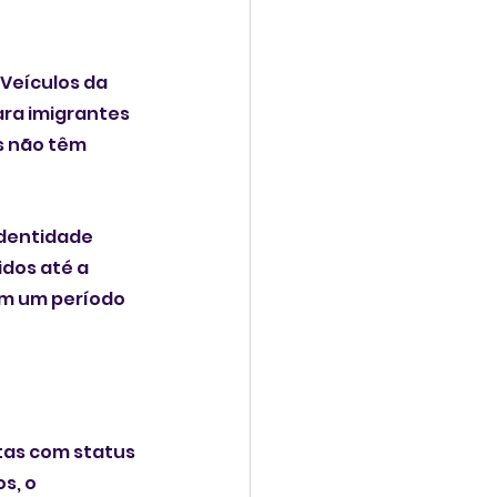
Veículos da 
ara imigrantes 
s não têm 
identidade 
dos até a 
m um período 
tas com status 
s, o 