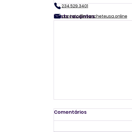
234.529.3401
Posts recentes
contato@mancheteusa.online
Comentários