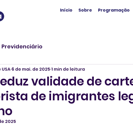
Início
Sobre
Programação
a
o Previdenciário
e USA
6 de mai. de 2025
1 min de leitura
reduz validade de cart
rista de imigrantes le
ano
 de 2025