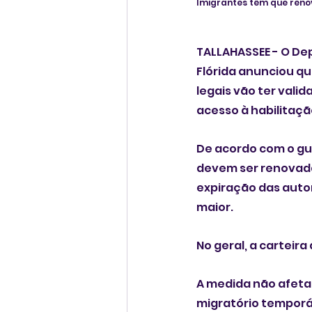
Imigrantes têm que reno
TALLAHASSEE - O De
Flórida anunciou qu
legais vão ter val
acesso à habilitaçã
De acordo com o gui
devem ser renovada
expiração das auto
maior. 
No geral, a carteira
A medida não afeta 
migratório temporár