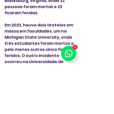
Blacksburg, Virgínia, onde 32 
pessoas foram mortas e 23 
ficaram feridas.
Em 2023, houve dois tiroteios em 
massa em faculdades, um na 
Michigan State University, onde 
três estudantes foram mortos e 
1
pelo menos outros cinco ficaram 
feridos. O outro incidente 
ocorreu na Universidade de 
Nevada, em Las Vegas, onde três 
membros do corpo docente 
foram mortos antes de um 
suspeito morrer em um tiroteio 
com a polícia.
** Com Reuters **