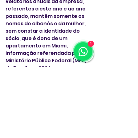
Relatórios anuais da empresa, 
referentes a este ano e ao ano 
passado, mantêm somente os 
nomes do albanês e da mulher, 
sem constar a identidade do 
sócio, que é dono de um 
1
apartamento em Miami, 
informação referendada pelo 
Ministério Público Federal (MPF) 
do Brasil, em 2024.
Esse mesmo homem também 
incorporou uma empresa de 
exportação em Miami, em 
outubro de 2015, junto da esposa. 
A companheira dele, além da 
filha do casal, são igualmente 
responsáveis por uma empresa 
de fretes internacionais na 