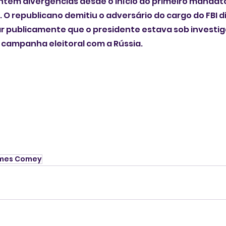
êm divergências desde o início do primeiro mandato
. O republicano demitiu o adversário do cargo do FBI d
ar publicamente que o presidente estava sob investi
 campanha eleitoral com a Rússia.
mes Comey