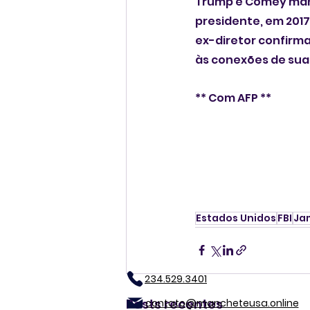
Trump e Comey mant
presidente, em 2017
ex-diretor confirm
às conexões de sua
** Com AFP **
Estados Unidos
FBI
Ja
234.529.3401
Posts recentes
contato@mancheteusa.online