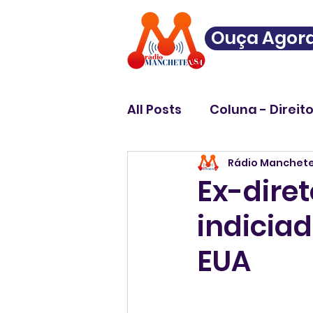
Ouça Agor
All Posts
Coluna - Direit
Rádio Manchet
Ex-dire
indicia
EUA