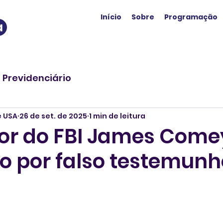
Início
Sobre
Programação
a
o Previdenciário
e USA
26 de set. de 2025
1 min de leitura
tor do FBI James Come
do por falso testemunh