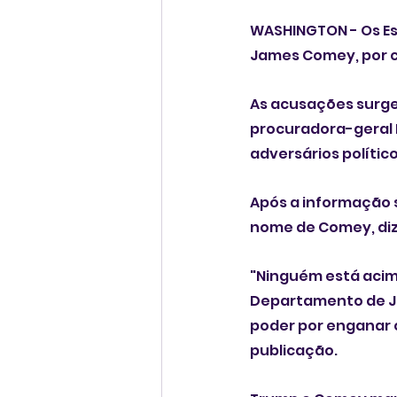
WASHINGTON - Os Esta
James Comey, por cr
As acusações surge
procuradora-geral 
adversários político
Após a informação se
nome de Comey, diz
"Ninguém está acima
Departamento de Ju
poder por enganar 
publicação.