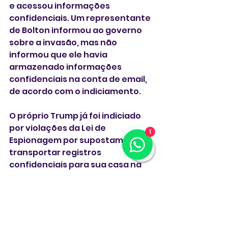
e acessou informações 
confidenciais. Um representante 
de Bolton informou ao governo 
sobre a invasão, mas não 
informou que ele havia 
armazenado informações 
confidenciais na conta de email, 
de acordo com o indiciamento.
O próprio Trump já foi indiciado 
por violações da Lei de 
1
Espionagem por supostamente 
transportar registros 
confidenciais para sua casa na 
Flórida depois de deixar a Casa 
Branca em 2021 e recusar 
repetidos pedidos do governo 
para devolvê-los. Trump se 
declarou inocente e o caso foi 