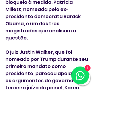
bloqueio à medida. Patricia 
Millett, nomeada pelo ex-
presidente democrata Barack 
Obama, é um dos três 
magistrados que analisam a 
questão.
O juiz Justin Walker, que foi 
nomeado por Trump durante seu 
primeiro mandato como 
1
presidente, pareceu apoiar mais 
os argumentos do governo. A 
terceira juíza do painel, Karen 
Henderson, foi nomeada pelo 
presidente republicano George 
W. Bush. O tribunal não informou 
quando vai tomar uma decisão.
Em relatório que justificou a 