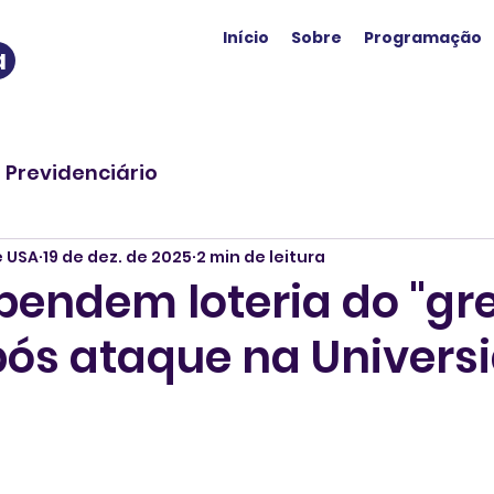
Início
Sobre
Programação
a
o Previdenciário
e USA
19 de dez. de 2025
2 min de leitura
pendem loteria do "gr
pós ataque na Univers