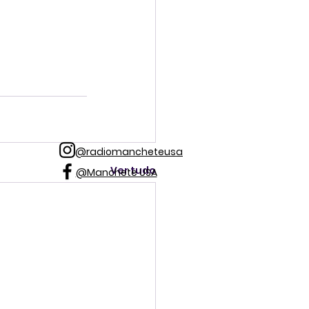
@radiomancheteusa
Ver tudo
@Manchete USA