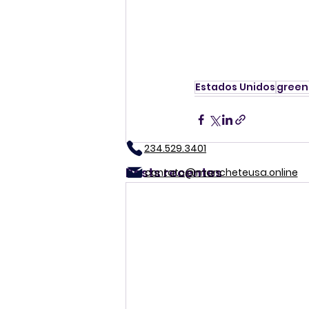
Estados Unidos
green
234.529.3401
Posts recentes
contato@mancheteusa.online