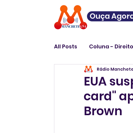
Ouça Agor
All Posts
Coluna - Direit
Rádio Manchet
EUA sus
card" a
Brown