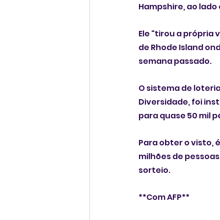
Hampshire, ao lado
Ele "tirou a própria
de Rhode Island ond
semana passado.
O sistema de loteri
Diversidade, foi in
para quase 50 mil p
Para obter o visto,
milhões de pessoas 
sorteio.
**Com AFP**