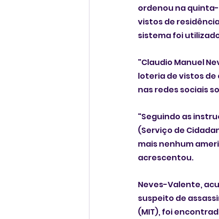
ordenou na quinta-f
vistos de residênci
sistema foi utilizad
"Claudio Manuel Ne
loteria de vistos d
nas redes sociais s
"Seguindo as instr
(Serviço de Cidadan
mais nenhum americ
acrescentou.
Neves-Valente, acu
suspeito de assassi
(MIT), foi encontra