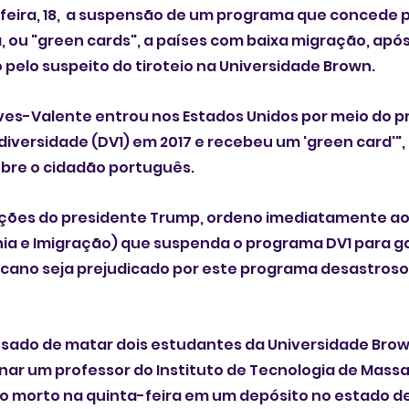
eira, 18,  a suspensão de um programa que concede p
a, ou "green cards", a países com baixa migração, após
o pelo suspeito do tiroteio na Universidade Brown.
ves-Valente entrou nos Estados Unidos por meio do p
e diversidade (DV1) em 2017 e recebeu um 'green card'"
obre o cidadão português.
uções do presidente Trump, ordeno imediatamente ao
ia e Imigração) que suspenda o programa DV1 para ga
ano seja prejudicado por este programa desastroso"
sado de matar dois estudantes da Universidade Bro
nar um professor do Instituto de Tecnologia de Mass
do morto na quinta-feira em um depósito no estado d