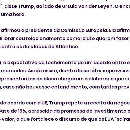
", disse Trump, ao lado de Ursula von der Leyen. O enc
e uma hora.
afirmou a presidente da Comissão Europeia. Ela afirm
ilibrar seu relacionamento comercial e querem fazer 
entre os dois lados do Atlântico.
 a expectativa de fechamento de um acordo entre os 
 mercados. Ainda assim, diante do caráter imprevisív
epresentantes do bloco chegaram a elaborar o que ser
a, caso não houvesse entendimento, com tarifas previ
o acordo com a UE, Trump repete a receita da negoc
base de 15%, acrescida da promessa de investimento 
valor, o que fortalece o discurso de que os EUA "saí