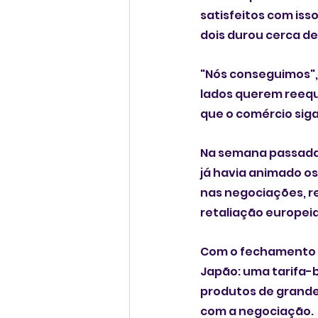
satisfeitos com isso
dois durou cerca d
"Nós conseguimos", 
lados querem reequ
que o comércio siga 
Na semana passada,
já havia animado os
nas negociações, r
retaliação europei
Com o fechamento d
Japão: uma tarifa-
produtos de grande 
com a negociação.