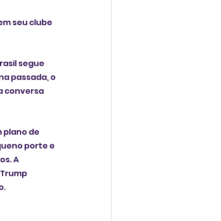
em seu clube 
rasil segue 
a passada, o 
a conversa 
 plano de 
queno porte e 
s. A 
 Trump 
o.