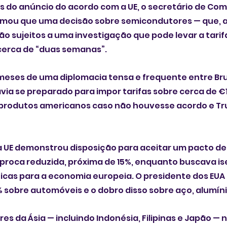
s do anúncio do acordo com a UE, o secretário de Comé
irmou que uma decisão sobre semicondutores — que, 
o sujeitos a uma investigação que pode levar a tarif
erca de “duas semanas”.
meses de uma diplomacia tensa e frequente entre Bru
via se preparado para impor tarifas sobre cerca de €1
m produtos americanos caso não houvesse acordo e Tr
 UE demonstrou disposição para aceitar um pacto de
íproca reduzida, próxima de 15%, enquanto buscava i
ríticas para a economia europeia. O presidente dos EU
% sobre automóveis e o dobro disso sobre aço, alumíni
es da Ásia — incluindo Indonésia, Filipinas e Japão —