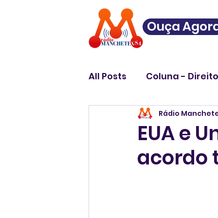
Ouça Agor
All Posts
Coluna - Direit
Rádio Manchet
EUA e U
acordo t