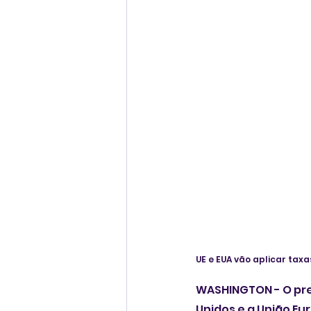
UE e EUA vão aplicar ta
WASHINGTON - O pre
Unidos e a União E