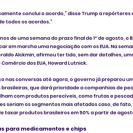
camente conclui o acordo,” disse Trump a repórteres 
 de todos os acordos.”
nos de uma semana do prazo final de 1º de agosto, o B
car em marcha uma negociação com os EUA. Na seman
raldo Alckmin, afirmou ter tido, sem dar detalhes, um
 Comércio dos EUA, Howard Lutnick.
o nas conversas até agora, o governo já preparou um
brasileiras, que dará prioridade a companhias de pe
lham com produtos perecíveis, como frutas e pescado
es seriam os segmentos mais afetados caso, de fato,
taxar produtos brasileiros em 50% a partir de agost
as para medicamentos e chips