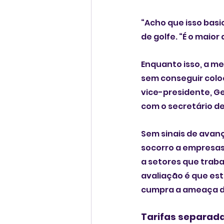
“Acho que isso basi
de golfe. “É o maior
Enquanto isso, a me
sem conseguir colo
vice-presidente, Ge
com o secretário de
Sem sinais de avanç
socorro a empresas 
a setores que traba
avaliação é que est
cumpra a ameaça de 
Tarifas separad