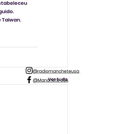
estabeleceu 
uido. 
 Taiwan.
@radiomancheteusa
Ver tudo
@Manchete USA