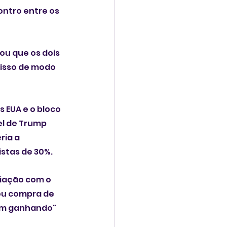
ontro entre os 
ou que os dois 
isso de modo 
EUA e o bloco 
el de Trump 
ia a 
stas de 30%.
iação com o 
ou compra de 
ram ganhando" 