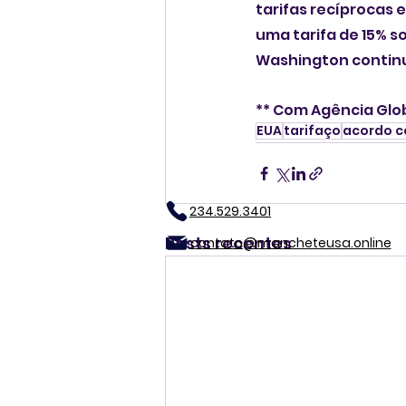
tarifas recíprocas 
uma tarifa de 15% s
Washington continu
** Com Agência Glo
EUA
tarifaço
acordo c
234.529.3401
Posts recentes
contato@mancheteusa.online