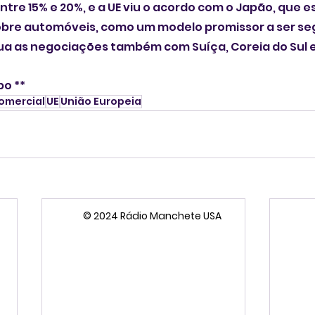
entre 15% e 20%, e a UE viu o acordo com o Japão, que 
obre automóveis, como um modelo promissor a ser seg
a as negociações também com Suíça, Coreia do Sul e
bo **
omercial
UE
União Europeia
© 2024 Rádio Manchete USA