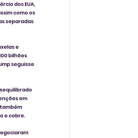
rcio dos EUA, 
assim como os 
as separadas 
xelas e 
00 bilhões 
ump seguisse 
sequilibrado 
senções em 
A também 
o e cobre.
 negociaram 