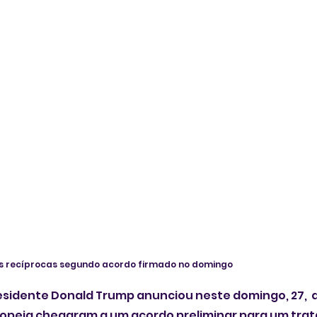
xas recíprocas segundo acordo firmado no domingo
sidente Donald Trump anunciou neste domingo, 27,  q
uropeia chegaram a um acordo preliminar para um trat