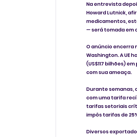
Na entrevista depoi
Howard Lutnick, af
medicamentos, estã
— será tomada em c
O anúncio encerra 
Washington. A UE ha
(US$117 bilhões) e
com sua ameaça.
Durante semanas, a
com uma tarifa rec
tarifas setoriais c
impôs tarifas de 25
Diversos exportador