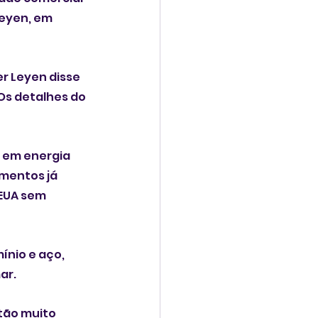
eyen, em 
r Leyen disse 
Os detalhes do 
 em energia 
imentos já 
EUA sem 
ínio e aço, 
ar.
tão muito 