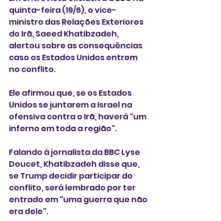
quinta-feira (19/6), o vice-
ministro das Relações Exteriores 
do Irã, Saeed Khatibzadeh, 
alertou sobre as consequências 
caso os Estados Unidos entrem 
no conflito.
Ele afirmou que, se os Estados 
Unidos se juntarem a Israel na 
ofensiva contra o Irã, haverá "um 
inferno em toda a região".
Falando à jornalista da BBC Lyse 
Doucet, Khatibzadeh disse que, 
se Trump decidir participar do 
conflito, será lembrado por ter 
entrado em "uma guerra que não 
era dele".