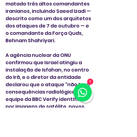
matado três altos comandantes 
iranianos, incluindo Saeed Izadi — 
descrito como um dos arquitetos 
dos ataques de 7 de outubro — e 
o comandante da Força Quds, 
Behnam Shahriyari.
A agência nuclear da ONU 
confirmou que Israel atingiu a 
instalação de Isfahan, no centro 
do Irã, e o diretor da entidade 
declarou que o ataque "não terá 
1
consequências radiológicas". A 
equipe da BBC Verify identificou, 
por imagens de satélite, novos 
danos a vários edifícios no local.
Os ataques contínuos na região 
foram acompanhados de 