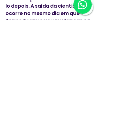
lo depois. A saída da cientista 
ocorre no mesmo dia em que 
Kennedy anunciou mudanças na 
elegibilidade da vacina contra a 
Covid.
** Com Reuters **
Robert F. Kennedy Jr.
CDC
Susan Monarez