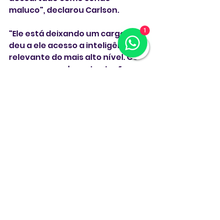
maluco", declarou Carlson.
1
"Ele está deixando um cargo que 
deu a ele acesso a inteligência 
relevante do mais alto nível. Os 
neoconservadores tentarão 
destruí-lo por isso."
"Ele sabe disso e fez assim 
mesmo", concluiu ele.
Diversas autoridades de alto 
escalão do governo Trump já se 
demitiram, como a diretora 
executiva da Comissão de 
Valores Mobiliários dos Estados 
Unidos, Margaret Ryan, e o 
presidente do Centro Kennedy, 