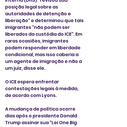
Interna (DHS) "revisou sua 
posição legal sobre as 
autoridades de detenção e 
liberação" e determinou que tais 
imigrantes "não podem ser 
liberados da custódia do ICE". Em 
raras ocasiões, imigrantes 
podem responder em liberdade 
condicional, mas isso caberia a 
um agente de imigração e não a 
um juiz, disse ele.
O ICE espera enfrentar 
contestações legais à medida, 
de acordo com Lyons.
A mudança de política ocorre 
dias após o presidente Donald 
Trump assinar sua "Lei One Big 