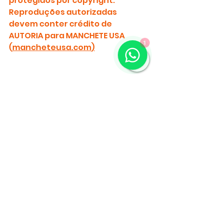
protegidos por copyright.
Reproduções autorizadas 
devem conter crédito de 
AUTORIA para MANCHETE USA 
1
(
mancheteusa.com
)
Estados Unidos
ICE
imigrantes
fiança