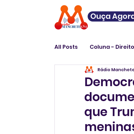
Ouça Agor
All Posts
Coluna - Direit
Rádio Manchet
Democr
documen
que Tru
menina