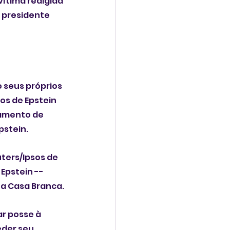
ítima redigida 
o presidente 
seus próprios 
os de Epstein 
amento de 
pstein.
ers/Ipsos de 
pstein -- 
a Casa Branca.
r posse à 
der seu 