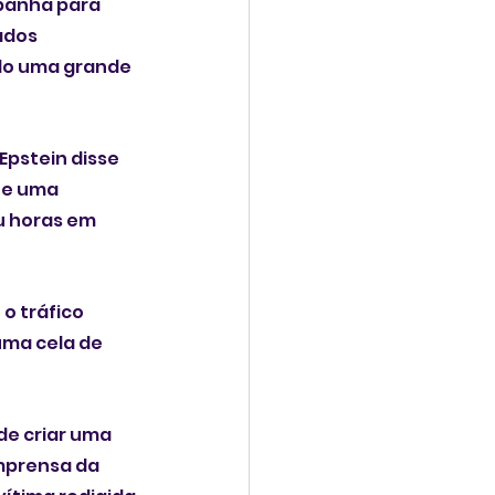
panha para 
ados 
do uma grande 
Epstein disse 
 e uma 
u horas em 
 tráfico 
uma cela de 
de criar uma 
imprensa da 