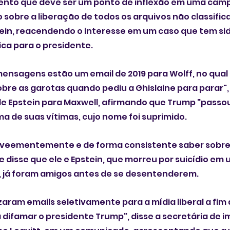
nto que deve ser um ponto de inflexão em uma cam
sobre a liberação de todos os arquivos não classific
tein, reacendendo o interesse em um caso que tem si
ica para o presidente.
mensagens estão um email de 2019 para Wolff, no qual 
bre as garotas quando pediu a Ghislaine para parar",
e Epstein para Maxwell, afirmando que Trump "passo
 de suas vítimas, cujo nome foi suprimido.
eementemente e de forma consistente saber sobre o
le disse que ele e Epstein, que morreu por suicídio em 
 já foram amigos antes de se desentenderem.
ram emails seletivamente para a mídia liberal a fim 
a difamar o presidente Trump", disse a secretária de 