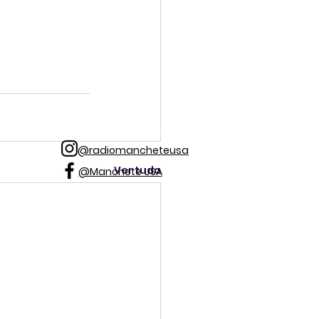
@radiomancheteusa
Ver tudo
@Manchete USA