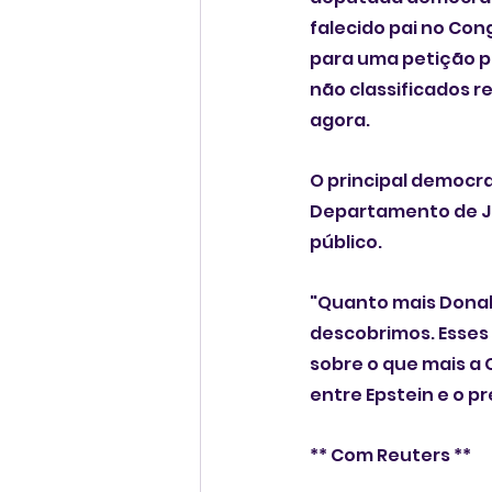
falecido pai no Con
para uma petição pa
não classificados r
agora.
O principal democra
Departamento de Jus
público.
"Quanto mais Donald
descobrimos. Esses
sobre o que mais a
entre Epstein e o p
** Com Reuters **