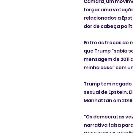
Câmara, um movime
forçar uma votação 
relacionados a Eps
dor de cabeça polít
Entre as trocas de 
que Trump "sabia so
mensagem de 2011 d
minha casa" com uma
Trump tem negado v
sexual de Epstein. E
Manhattan em 2019,
"Os democratas vaza
narrativa falsa par