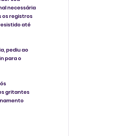
nal necessária 
os registros 
esistido até 
a, pediu ao 
n para o 
ós 
s gritantes 
ionamento 