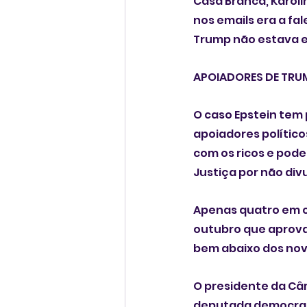
Casa Branca, Karoli
nos emails era a fa
Trump não estava e
APOIADORES DE TRU
O caso Epstein tem
apoiadores político
com os ricos e pod
Justiça por não div
Apenas quatro em c
outubro que aprova
bem abaixo dos no
O presidente da Câ
deputada democrata 