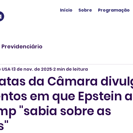
Início
Sobre
Programação
a
o Previdenciário
e USA
13 de nov. de 2025
2 min de leitura
atas da Câmara divu
tos em que Epstein a
mp "sabia sobre as
s"