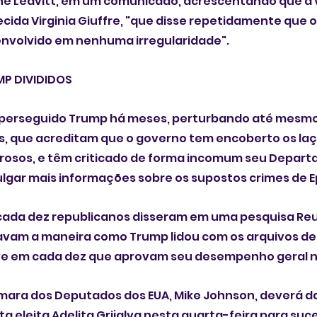
ne Leavitt, em um comunicado, acrescentando que a v
lecida Virginia Giuffre, "que disse repetidamente que 
nvolvido em nenhuma irregularidade".
MP DIVIDIDOS
 perseguido Trump há meses, perturbando até mesmo 
s, que acreditam que o governo tem encoberto os laç
erosos, e têm criticado de forma incomum seu Depart
ulgar mais informações sobre os supostos crimes de E
ada dez republicanos disseram em uma pesquisa Reut
vam a maneira como Trump lidou com os arquivos de E
ve em cada dez que aprovam seu desempenho geral n
mara dos Deputados dos EUA, Mike Johnson, deverá da
eleita Adelita Grijalva nesta quarta-feira para suce