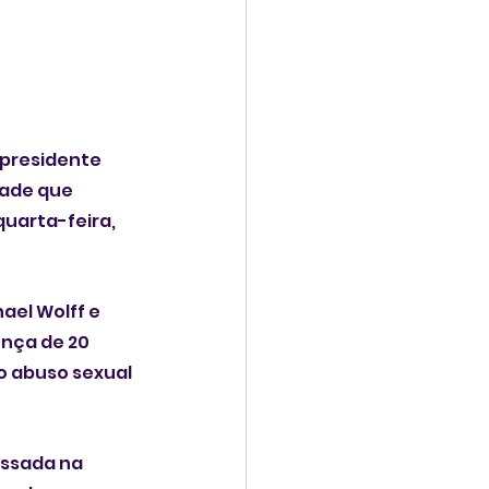
presidente 
ade que 
uarta-feira, 
el Wolff e 
nça de 20 
o abuso sexual 
ssada na 