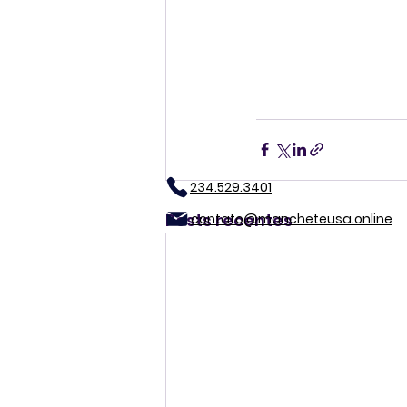
234.529.3401
Posts recentes
contato@mancheteusa.online