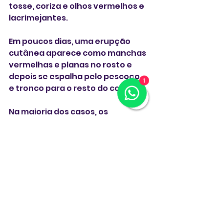
tosse, coriza e olhos vermelhos e 
lacrimejantes.
Em poucos dias, uma erupção 
cutânea aparece como manchas 
vermelhas e planas no rosto e 
depois se espalha pelo pescoço 
1
e tronco para o resto do corpo.
Na maioria dos casos, os 
sintomas do sarampo 
desaparecem em algumas 
semanas. Mas, em casos raros, o 
vírus causa pneumonia —
dificultando que os pacientes, 
mas especialmente as crianças, 
levem oxigênio aos pulmões— ou 
inchaço cerebral, o que pode 
causar problemas duradouros, 