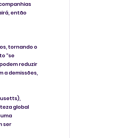
 companhias 
irá, então 
s, tornando o 
to "se 
 podem reduzir 
 a demissões, 
setts), 
teza global 
 uma 
 ser 