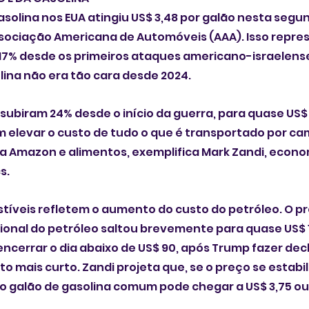
solina nos EUA atingiu US$ 3,48 por galão nesta segund
sociação Americana de Automóveis (AAA). Isso repre
7% desde os primeiros ataques americano-israelenses
olina não era tão cara desde 2024.
 subiram 24% desde o início da guerra, para quase US$ 
 elevar o custo de tudo o que é transportado por ca
da Amazon e alimentos, exemplifica Mark Zandi, econ
s.
tíveis refletem o aumento do custo do petróleo. O pr
ional do petróleo saltou brevemente para quase US$ 
ncerrar o dia abaixo de US$ 90, após Trump fazer dec
o mais curto. Zandi projeta que, se o preço se estabil
l, o galão de gasolina comum pode chegar a US$ 3,75 ou