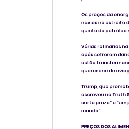
Os preços da energ
navios no estreito 
quinto do petróleo 
Várias refinarias 
após sofrerem danos
estão transformand
querosene de avia
Trump, que promete
escreveu no Truth S
curto prazo" e "um 
mundo".
PREÇOS DOS ALIME