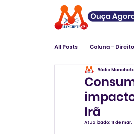
Ouça Agor
All Posts
Coluna - Direit
Rádio Manchet
Consumi
impacto
Irã
Atualizado:
11 de mar.