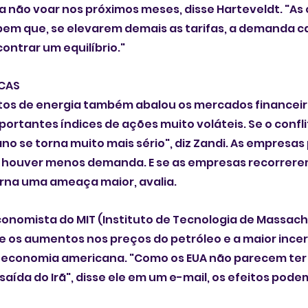
a não voar nos próximos meses, disse Harteveldt. "As
m que, se elevarem demais as tarifas, a demanda ca
ntrar um equilíbrio."
CAS
os de energia também abalou os mercados financeiro
ortantes índices de ações muito voláteis. Se o confli
ano se torna muito mais sério", diz Zandi. As empresas
 houver menos demanda. E se as empresas recorrerem
rna uma ameaça maior, avalia.
onomista do MIT (Instituto de Tecnologia de Massachu
 os aumentos nos preços do petróleo e a maior incer
 economia americana. "Como os EUA não parecem ter
saída do Irã", disse ele em um e-mail, os efeitos podem