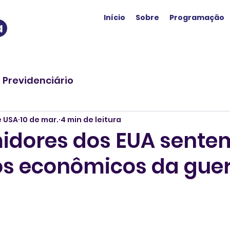
Início
Sobre
Programação
a
o Previdenciário
e USA
10 de mar.
4 min de leitura
dores dos EUA sente
s econômicos da guer