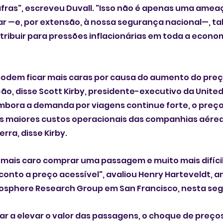
fras", escreveu Duvall. "Isso não é apenas uma ameaç
r —e, por extensão, à nossa segurança nacional—, ta
ibuir para pressões inflacionárias em toda a econom
podem ficar mais caras por causa do aumento do preç
o, disse Scott Kirby, presidente-executivo da United A
bora a demanda por viagens continue forte, o preço
s maiores custos operacionais das companhias aéreas
erra, disse Kirby.
 mais caro comprar uma passagem e muito mais difícil
onto a preço acessível", avaliou Henry Harteveldt, an
osphere Research Group em San Francisco, nesta se
ar a elevar o valor das passagens, o choque de preços