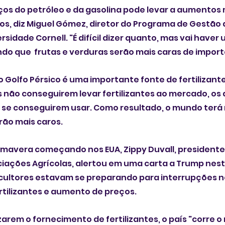
os do petróleo e da gasolina pode levar a aumentos
os, diz Miguel Gómez, diretor do Programa de Gestão d
rsidade Cornell. "É difícil dizer quanto, mas vai haver
ndo que  frutas e verduras serão mais caras de import
 Golfo Pérsico é uma importante fonte de fertilizante
 não conseguirem levar fertilizantes ao mercado, os a
se conseguirem usar. Como resultado, o mundo terá
erão mais caros.
rimavera começando nos EUA, Zippy Duvall, president
iações Agrícolas, alertou em uma carta a Trump nes
ricultores estavam se preparando para interrupções n
rtilizantes e aumento de preços.
zarem o fornecimento de fertilizantes, o país "corre o r