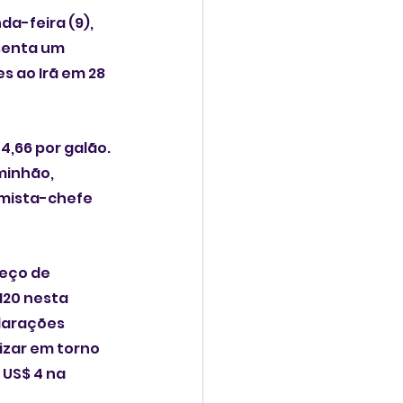
a-feira (9), 
senta um 
 ao Irã em 28 
4,66 por galão. 
minhão, 
omista-chefe 
eço de 
120 nesta 
larações 
izar em torno 
 US$ 4 na 