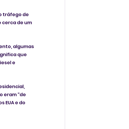
 tráfego de 
e cerca de um 
ento, algumas 
gnifica que 
esel e 
sidencial, 
o eram "de 
s EUA e do 