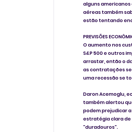
alguns americanos 
aéreas também sabe
estão tentando enco
PREVISÕES ECONÔMI
O aumento nos cust
S&P 500 e outros imp
arrastar, então o d
as contratações se
uma recessão se to
Daron Acemoglu, ec
também alertou que
podem prejudicar a
estratégia clara de 
"duradouros".