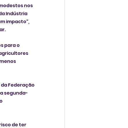
 modestos nos 
a Indústria 
 um impacto", 
ar.
s para o 
gricultores 
 menos 
e da Federação 
ta segunda-
o 
isco de ter 