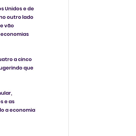
 Unidos e de 
no outro lado 
e vão 
 economias 
atro a cinco 
ugerindo que 
lar, 
 e as 
o a economia 