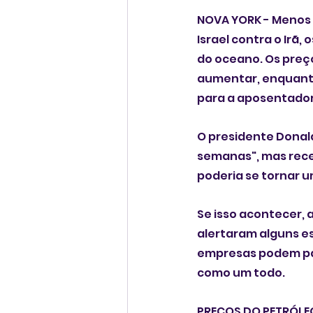
NOVA YORK - Menos 
Israel contra o Irã,
do oceano. Os preç
aumentar, enquanto
para a aposentador
O presidente Donald
semanas", mas rece
poderia se tornar u
Se isso acontecer,
alertaram alguns es
empresas podem par
como um todo.
PREÇOS DO PETRÓLEO