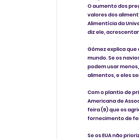
O aumento dos preç
valores dos aliment
Alimentícia da Unive
diz ele, acrescenta
Gómez explica que o
mundo. Se os navios
podem usar menos, 
alimentos, e eles s
Com o plantio de p
Americana de Assoc
feira (9) que os ag
fornecimento de fe
Se os EUA não priori