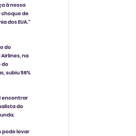
a à nossa 
l choque de 
ia dos EUA."
o do 
irlines, na 
 do 
, subiu 58% 
 encontrar 
alista do 
gunda.
 pode levar 