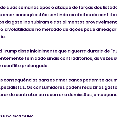
de duas semanas após o ataque de forças dos Estados
 os americanos já estão sentindo os efeitos do conflito 
os da gasolina subiram e dos alimentos provavelment
  a volatilidade no mercado de ações pode ameaçar
ia.
 Trump disse inicialmente que a guerra duraria de "qu
ntemente tem dado sinais contraditórios, às vezes s
m conflito prolongado.
 as consequências para os americanos podem se acumu
pecialistas. Os consumidores podem reduzir os gastos
ar de contratar ou recorrer a demissões, ameaçand
 E DA GASOLINA