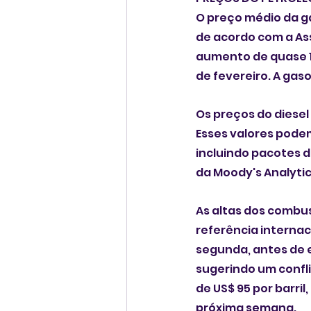
O preço médio da ga
de acordo com a As
aumento de quase 1
de fevereiro. A gas
Os preços do diesel
Esses valores podem
incluindo pacotes 
da Moody's Analytic
As altas dos combus
referência internac
segunda, antes de e
sugerindo um conflit
de US$ 95 por barri
próxima semana.