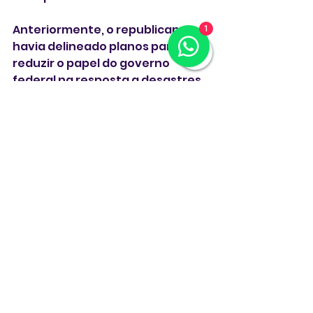
Anteriormente, o republicano 
1
havia delineado planos para 
reduzir o papel do governo 
federal na resposta a desastres 
naturais, deixando que os 
Estados assumam mais o ônus 
sozinhos.
**  Com Reuters **
Estados Unidos
Texas
enchentes