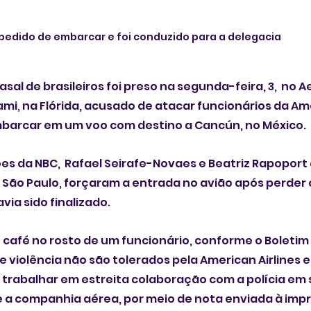
impedido de embarcar e foi conduzido para a delegacia
al de brasileiros foi preso na segunda-feira, 3,  no A
ami, na Flórida, acusado de atacar funcionários da Ame
arcar em um voo com destino a Cancún, no México.
s da NBC,  Rafael Seirafe-Novaes e Beatriz Rapoport
 São Paulo, forçaram a entrada no avião após perder o
via sido finalizado.
o café no rosto de um funcionário, conforme o Boletim 
de violência não são tolerados pela American Airlines 
rabalhar em estreita colaboração com a polícia em 
e a companhia aérea, por meio de nota enviada à imp