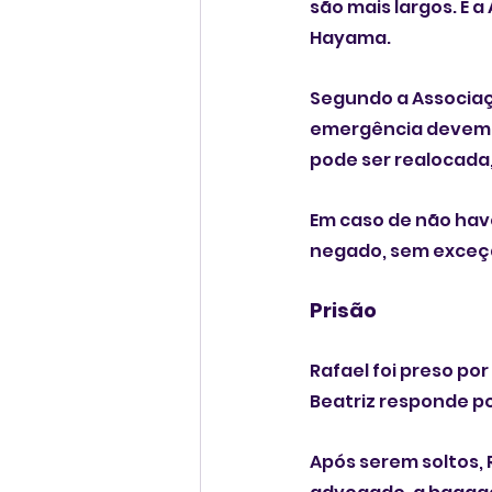
são mais largos. E 
Hayama.
Segundo a Associaç
emergência devem s
pode ser realocada,
Em caso de não have
negado, sem exceçã
Prisão 
Rafael foi preso po
Beatriz responde po
Após serem soltos, 