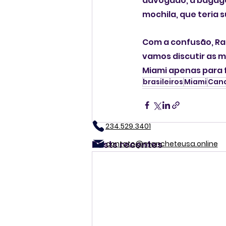
advogado, a bagag
mochila, que teria 
Com a confusão, Raf
vamos discutir as m
Miami apenas para 
brasileiros
Miami
Can
234.529.3401
Posts recentes
contato@mancheteusa.online