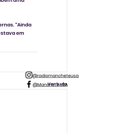
mbém uma 
rnas. "Ainda 
estava em 
@radiomancheteusa
Ver tudo
@Manchete USA