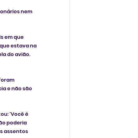
ionários nem 
is em que 
 que estava na 
la do avião. 
foram 
a e não são 
u: 'Você é 
ão poderia 
os assentos 