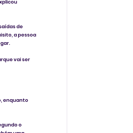
xplicou 
saídas de 
sito, a pessoa 
gar. 
rque vai ser 
o, enquanto 
egundo o 