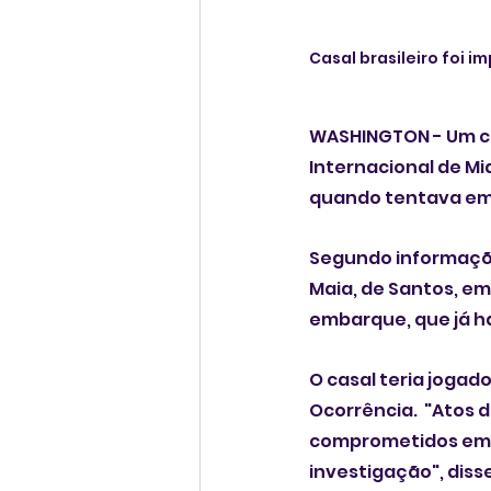
Casal brasileiro foi 
WASHINGTON - Um cas
Internacional de Mi
quando tentava emb
Segundo informaçõe
Maia, de Santos, em
embarque, que já ha
O casal teria jogad
Ocorrência.  "Atos 
comprometidos em t
investigação", diss