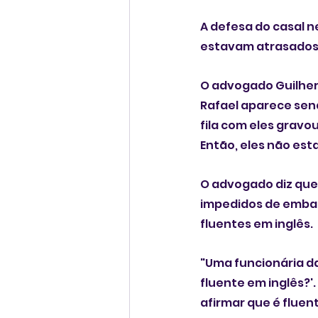
A defesa do casal n
estavam atrasados.
O advogado Guilherm
Rafael aparece send
fila com eles gravou
Então, eles não est
O advogado diz que 
impedidos de embar
fluentes em inglês. 
"Uma funcionária da
fluente em inglês?'
afirmar que é fluen