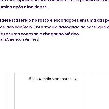
em foi despachada para Cancún — eles procuram ta
sumido após o incidente.
ael está ferido no rosto e escoriações em uma das pe
edidas cabíveis", informou o advogado do casal que 
fazer uma conexão e chegar ao México.
cún
American Airlines
© 2024 Rádio Manchete USA