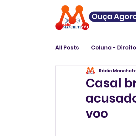
Ouça Agor
All Posts
Coluna - Direit
Rádio Manchet
Casal br
acusado
voo