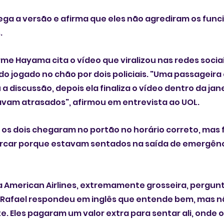
ega a versão e afirma que eles não agrediram os func
 
e Hayama cita o vídeo que viralizou nas redes socia
o jogado no chão por dois policiais. "Uma passageira
 a discussão, depois ela finaliza o vídeo dentro da jane
avam atrasados", afirmou em entrevista ao UOL. 
os dois chegaram no portão no horário correto, mas 
car porque estavam sentados na saída de emergênci
 American Airlines, extremamente grosseira, pergunto
. Rafael respondeu em inglês que entende bem, mas n
te. Eles pagaram um valor extra para sentar ali, onde 