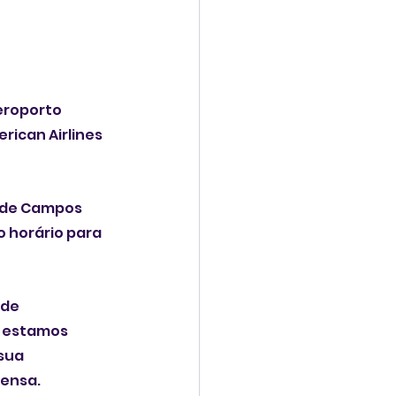
eroporto 
rican Airlines 
 de Campos 
 horário para 
de 
e estamos 
sua 
rensa.