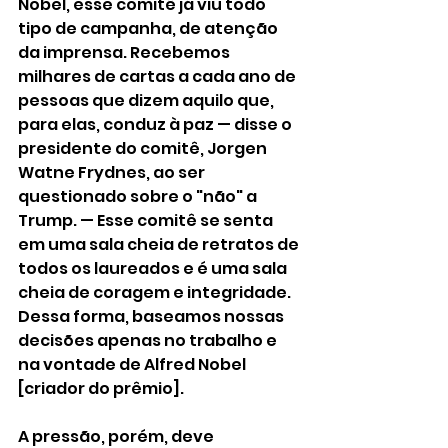
Nobel, esse comitê já viu todo 
tipo de campanha, de atenção 
da imprensa. Recebemos 
milhares de cartas a cada ano de 
pessoas que dizem aquilo que, 
para elas, conduz à paz — disse o 
presidente do comitê, Jorgen 
Watne Frydnes, ao ser 
questionado sobre o "não" a 
Trump. — Esse comitê se senta 
em uma sala cheia de retratos de 
todos os laureados e é uma sala 
cheia de coragem e integridade. 
Dessa forma, baseamos nossas 
decisões apenas no trabalho e 
na vontade de Alfred Nobel 
[criador do prêmio].
A pressão, porém, deve 