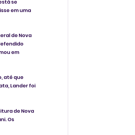
está se 
isse em uma 
eral de Nova 
defendido 
irmou em 
, até que 
a, Lander foi 
itura de Nova 
i. Os 