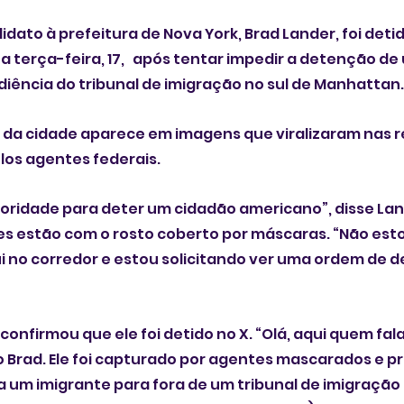
dato à prefeitura de Nova York, Brad Lander, foi detido
 terça-feira, 17,   após tentar impedir a detenção de
iência do tribunal de imigração no sul de Manhattan.
 da cidade aparece em imagens que viralizaram nas re
os agentes federais. 
oridade para deter um cidadão americano”, disse Lan
eles estão com o rosto coberto por máscaras. “Não est
 no corredor e estou solicitando ver uma ordem de d
onfirmou que ele foi detido no X. “Olá, aqui quem fala
 Brad. Ele foi capturado por agentes mascarados e pre
um imigrante para fora de um tribunal de imigração 