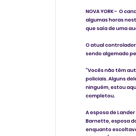
NOVA YORK -  O candi
algumas horas nesta
que saía de uma aud
O atual controlador
sendo algemado pel
“Vocês não têm aut
policiais. Alguns d
ninguém, estou aqui
completou.
A esposa de Lander c
Barnette, esposa do
enquanto escoltava 