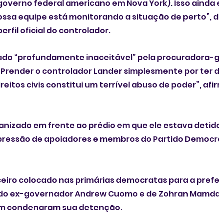
 governo federal americano em Nova York). Isso ainda 
ssa equipe está monitorando a situação de perto”, d
rfil oficial do controlador.
rado “profundamente inaceitável” pela procuradora-g
 “Prender o controlador Lander simplesmente por ter 
reitos civis constitui um terrível abuso de poder”, af
anizado em frente ao prédio em que ele estava detido
 pressão de apoiadores e membros do Partido Democrat
ceiro colocado nas primárias democratas para a prefe
ás do ex-governador Andrew Cuomo e de Zohran Mamdan
m condenaram sua detenção.