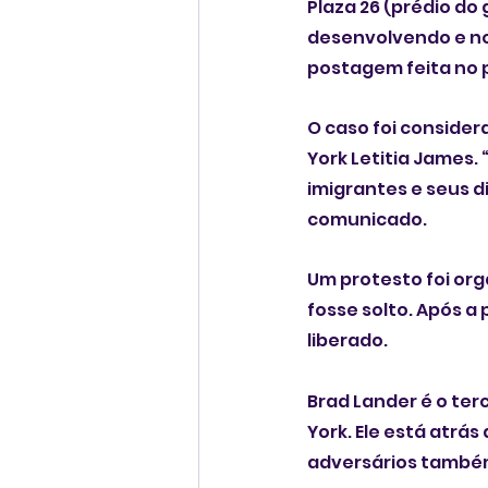
Plaza 26 (prédio do
desenvolvendo e no
postagem feita no pe
O caso foi conside
York Letitia James.
imigrantes e seus di
comunicado.
Um protesto foi org
fosse solto. Após a
liberado. 
Brad Lander é o ter
York. Ele está atr
adversários també