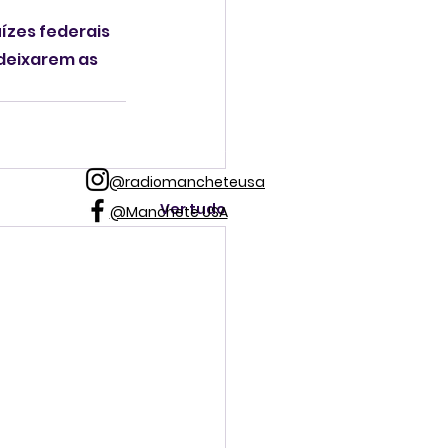
zes federais 
deixarem as 
@radiomancheteusa
Ver tudo
@Manchete USA