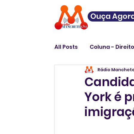
Ouça Agor
All Posts
Coluna - Direit
Rádio Manchet
Candida
York é 
imigraç