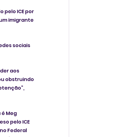
 pelo ICE por 
 um imigrante 
des sociais 
der aos 
ou obstruindo 
etenção”, 
 é Meg 
so pelo ICE 
no Federal 