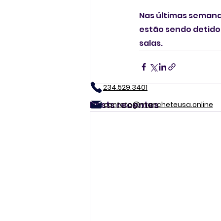
Nas últimas semana
estão sendo detidos
salas.
234.529.3401
Posts recentes
contato@mancheteusa.online