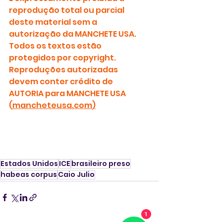
reprodução total ou parcial 
deste material sem a 
autorização da MANCHETE USA. 
Todos os textos estão 
protegidos por copyright.
Reproduções autorizadas 
devem conter crédito de 
AUTORIA para MANCHETE USA 
(
mancheteusa.com
)
Estados Unidos
ICE
brasileiro preso
habeas corpus
Caio Julio
1