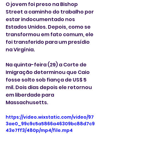
O jovem foi preso na Bishop 
Street a caminho do trabalho por 
estar indocumentado nos 
Estados Unidos. Depois, como se 
transformou em fato comum, ele 
foi transferido para um presídio 
na Virgínia.
Na quinta-feira (29) a Corte de 
Imigração determinou que Caio 
fosse solto sob fiança de US$ 5 
mil. Dois dias depois ele retornou 
em liberdade para 
Massachusetts. 
https://video.wixstatic.com/video/97
3ae0_99c9c5a5866a46309bc88d7c9
43e7ff3/480p/mp4/file.mp4