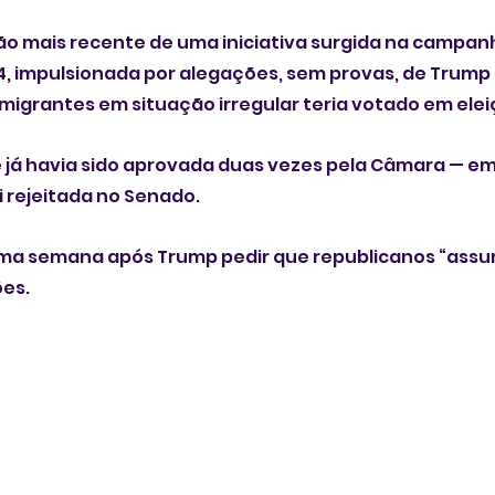
ão mais recente de uma iniciativa surgida na campan
4, impulsionada por alegações, sem provas, de Trump
igrantes em situação irregular teria votado em elei
já havia sido aprovada duas vezes pela Câmara — em 
i rejeitada no Senado.
ma semana após Trump pedir que republicanos “assu
ões.