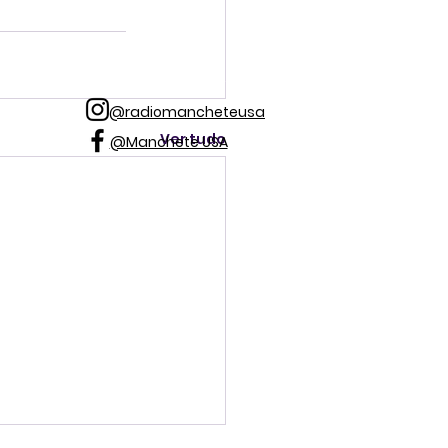
@radiomancheteusa
Ver tudo
@Manchete USA