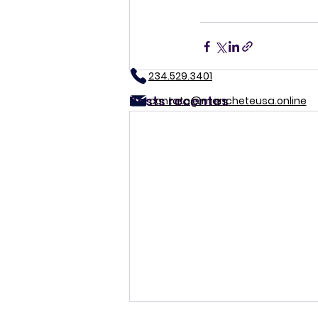
234.529.3401
Posts recentes
contato@mancheteusa.online