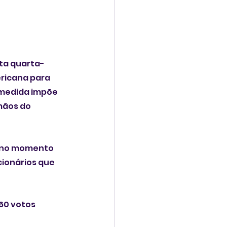
ta quarta-
ricana para 
 medida impõe 
mãos do 
a no momento 
cionários que 
60 votos 