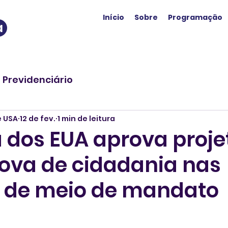
Início
Sobre
Programação
a
o Previdenciário
e USA
12 de fev.
1 min de leitura
dos EUA aprova proje
rova de cidadania nas
s de meio de mandato