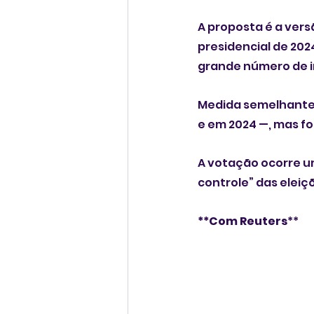
A proposta é a vers
presidencial de 202
grande número de im
Medida semelhante 
e em 2024 —, mas fo
A votação ocorre u
controle” das eleiç
**Com Reuters
**