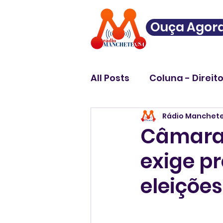
Ouça Agor
All Posts
Coluna - Direit
Rádio Manchet
Câmara 
exige p
eleiçõe