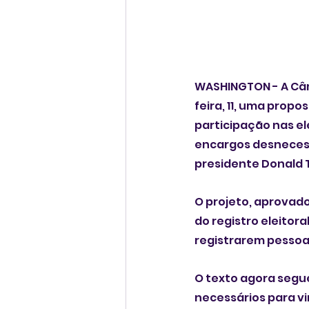
WASHINGTON - A Câ
feira, 11, uma prop
participação nas e
encargos desnecessá
presidente Donald 
O projeto, aprovado
do registro eleitora
registrarem pessoa
O texto agora segue
necessários para vira