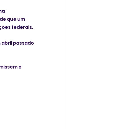
ha 
 de que um 
ções federais.
abril passado 
missem o 