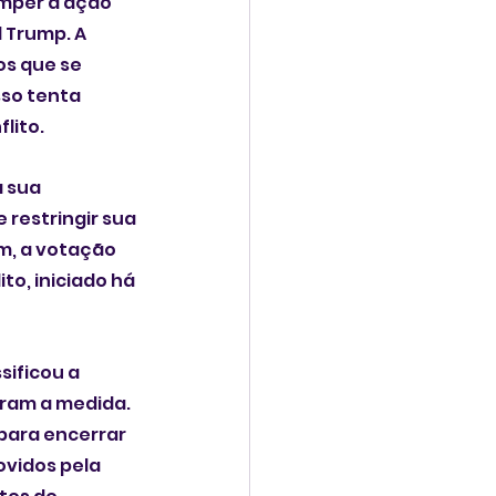
omper a ação 
 Trump. A 
os que se 
so tenta 
lito.
 sua 
restringir sua 
, a votação 
o, iniciado há 
ificou a 
ram a medida. 
para encerrar 
vidos pela 