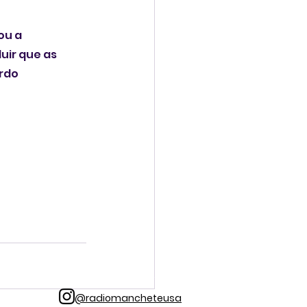
ou a 
uir que as 
rdo 
@radiomancheteusa