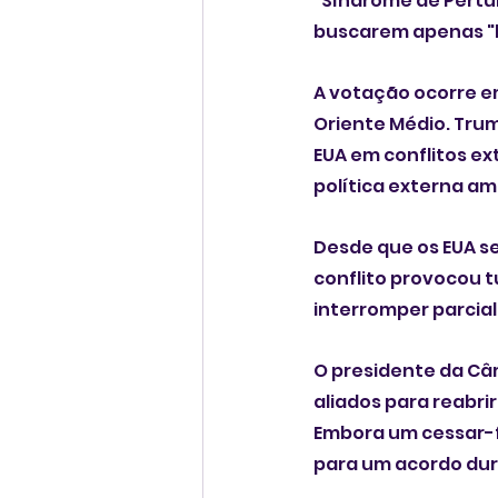
"Síndrome de Pertu
buscarem apenas "h
A votação ocorre em
Oriente Médio. Tru
EUA em conflitos ex
política externa am
Desde que os EUA se 
conflito provocou 
interromper parcia
O presidente da Câ
aliados para reabri
Embora um cessar-f
para um acordo dur