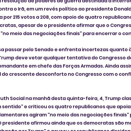
a resolução de poderes de guerra destinada a interr
ontra o Irã, em um revés político ao presidente Donald
 por 215 votos a 208, com apoio de quatro republican
ratas, apesar de o presidente afirmar que o Congres
 "no meio das negociações finais" para encerrar o conf
sa passar pelo Senado e enfrenta incertezas quanto à
 Trump deve vetar qualquer tentativa do Congresso de 
mandante em chefe das Forças Armadas. Ainda assim
 do crescente desconforto no Congresso com o conflit
uth Social na manhã desta quinta-feira, 4, Trump class
sentido" e criticou os quatro republicanos que apoia
lamentares agiram "no meio das negociações finais" 
 O presidente afirmou ainda que os democratas são mo