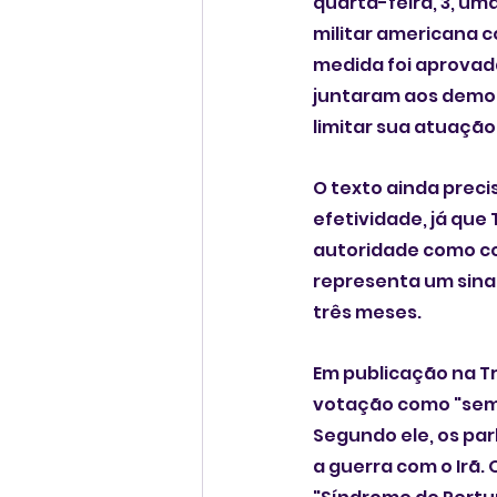
quarta-feira, 3, um
militar americana c
medida foi aprovada
juntaram aos democ
limitar sua atuação
O texto ainda preci
efetividade, já que
autoridade como co
representa um sinal
três meses.
Em publicação na Tr
votação como "sem 
Segundo ele, os par
a guerra com o Irã.