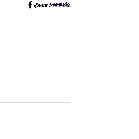
Ver tudo
@Manchete USA