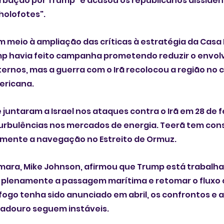
rbação por Trump" e acusou os republicanos dissiden
olofotes".
 meio à ampliação das críticas à estratégia da Casa 
mp havia feito campanha prometendo reduzir o envol
ternos, mas a guerra com o Irã recolocou a região no 
ericana.
juntaram a Israel nos ataques contra o Irã em 28 de fe
turbulências nos mercados de energia. Teerã tem con
lmente a navegação no Estreito de Ormuz.
mara, Mike Johnson, afirmou que Trump está trabalh
r plenamente a passagem marítima e retomar o fluxo 
ogo tenha sido anunciado em abril, os confrontos e 
adouro seguem instáveis.