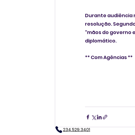
Durante audiência n
resolução. Segundo 
"mãos do governo e
diplomático.
** Com Agências **
234.529.3401