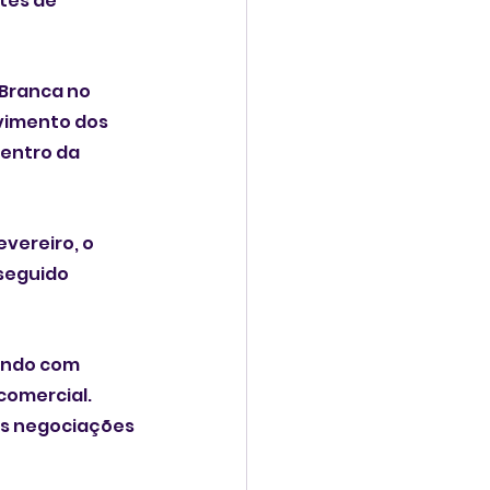
tes de 
Branca no 
vimento dos 
centro da 
vereiro, o 
seguido 
ando com 
comercial. 
as negociações 