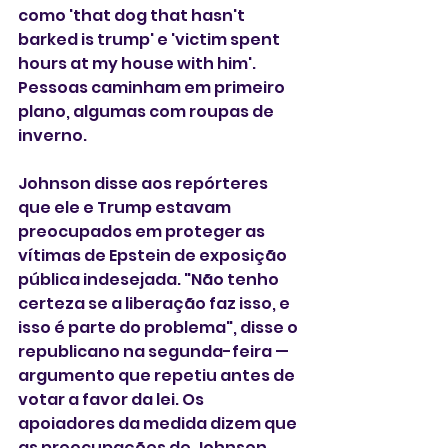
como 'that dog that hasn't 
barked is trump' e 'victim spent 
hours at my house with him'. 
Pessoas caminham em primeiro 
plano, algumas com roupas de 
inverno.
Johnson disse aos repórteres 
que ele e Trump estavam 
preocupados em proteger as 
vítimas de Epstein de exposição 
pública indesejada. "Não tenho 
certeza se a liberação faz isso, e 
isso é parte do problema", disse o 
republicano na segunda-feira —
argumento que repetiu antes de 
votar a favor da lei. Os 
apoiadores da medida dizem que 
as preocupações de Johnson 