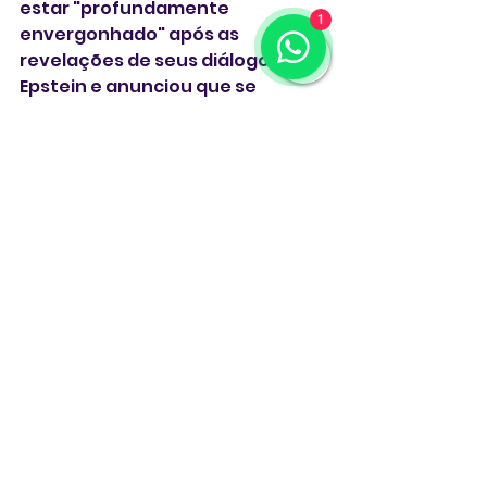
estar "profundamente 
1
envergonhado" após as 
revelações de seus diálogos com 
Epstein e anunciou que se 
afastaria da vida pública. 
Professor de Harvard, ele 
continuará a dar aulas na 
instituição, entretanto.
Epstein se declarou culpado de 
uma acusação estadual de 
prostituição de menores na 
Flórida em 2008 e cumpriu 13 
meses de prisão. O 
Departamento de Justiça dos 
EUA, em 2019, o acusou de tráfico 
sexual de menores na esfera 
federal em um caso muito mais 
amplo, jogando luz em um 