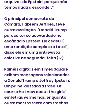
arquivos de Epstein, porque não 
temos nada a esconder."
O principal democrata da 
Câmara, Hakeem Jeffries, teve 
outra avaliação. "Donald Trump 
parece ter se acovardado no 
escândalo Epstein. Ele cedeu. É 
uma rendição completa e total", 
disse ele em uma entrevista 
coletiva na segunda-feira (17).
Painéis digitais em Times Square 
exibem mensagens relacionadas 
a Donald Trump e Jeffrey Epstein. 
Um painel destaca a frase 'Of 
course he knew about the girls' 
em letras vermelhas, enquanto 
outro mostra texto com trechos 