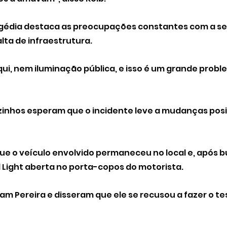
ragédia destaca as preocupações constantes com a s
falta de infraestrutura.
ui, nem iluminação pública, e isso é um grande proble
izinhos esperam que o incidente leve a mudanças posi
que o veículo envolvido permaneceu no local e, após b
Light aberta no porta-copos do motorista.
ram Pereira e disseram que ele se recusou a fazer o te