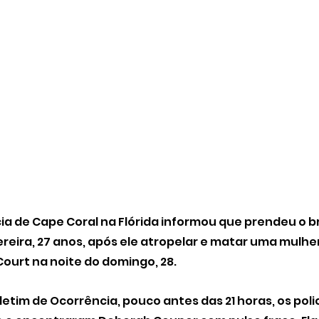
cia de Cape Coral na Flórida informou que prendeu o br
reira, 27 anos, após ele atropelar e matar uma mulhe
Court na noite do domingo, 28.
etim de Ocorrência, pouco antes das 21 horas, os poli