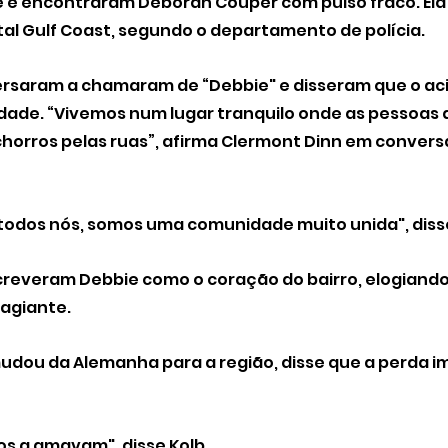
te e encontraram Deborah Couper com pulso fraco. Ela
tal Gulf Coast, segundo o departamento de polícia.
ersaram a chamaram de “Debbie" e disseram que o ac
ade. “Vivemos num lugar tranquilo onde as pessoas 
horros pelas ruas”, afirma Clermont Dinn em convers
ra todos nós, somos uma comunidade muito unida", disse
creveram Debbie como o coração do bairro, elogiando
agiante.
mudou da Alemanha para a região, disse que a perda i
dos a amavam", disse Kolb.