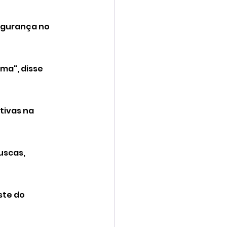
egurança no 
ma", disse 
tivas na 
uscas, 
ste do 