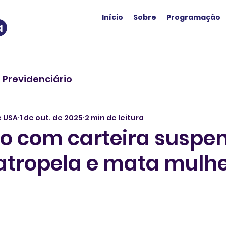
Início
Sobre
Programação
a
o Previdenciário
e USA
1 de out. de 2025
2 min de leitura
iro com carteira suspe
 atropela e mata mulh