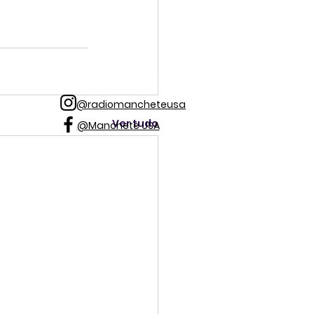
@radiomancheteusa
Ver tudo
@Manchete USA