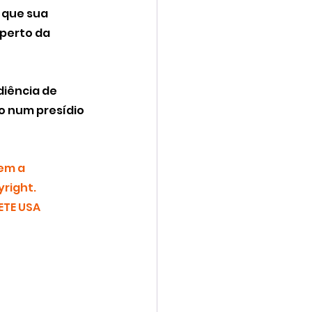
 que sua 
perto da 
iência de 
o num presídio 
em a 
right.
TE USA 