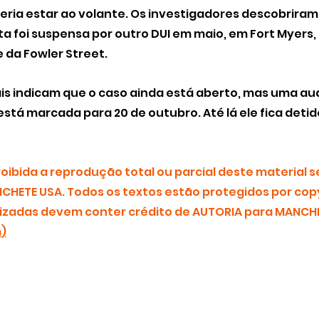
veria estar ao volante. Os investigadores descobriram
ta foi suspensa por outro DUI em maio, em Fort Myers, 
e da Fowler Street.
is indicam que o caso ainda está aberto, mas uma aud
está marcada para 20 de outubro. Até lá ele fica detid
ibida a reprodução total ou parcial deste material s
CHETE USA. Todos os textos estão protegidos por copy
zadas devem conter crédito de AUTORIA para MANCHE
m
)