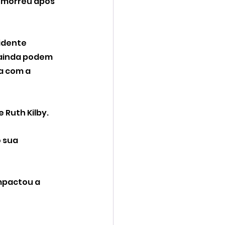
 morreu após 
idente 
ainda podem 
a com a 
 Ruth Kilby.
 sua 
mpactou a 