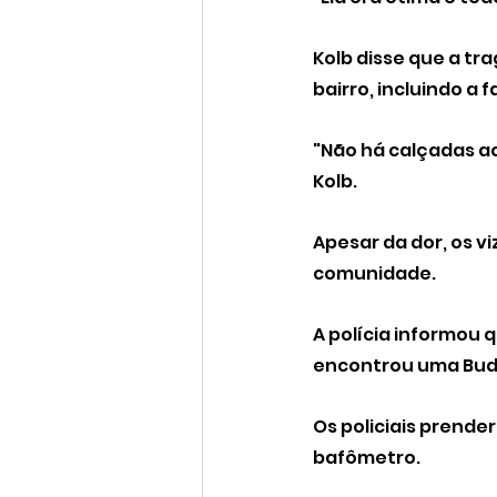
Kolb disse que a t
bairro, incluindo a 
"Não há calçadas aq
Kolb.
Apesar da dor, os v
comunidade.
A polícia informou 
encontrou uma Bud 
Os policiais prende
bafômetro.