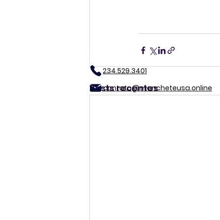
234.529.3401
Posts recentes
contato@mancheteusa.online