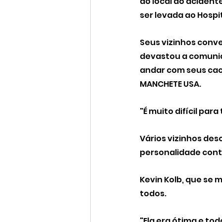
ao local do aciden
ser levada ao Hospi
Seus vizinhos conv
devastou a comunid
andar com seus cac
MANCHETE USA.
"É muito difícil pa
Vários vizinhos des
personalidade cont
Kevin Kolb, que se 
todos.
"Ela era ótima e to