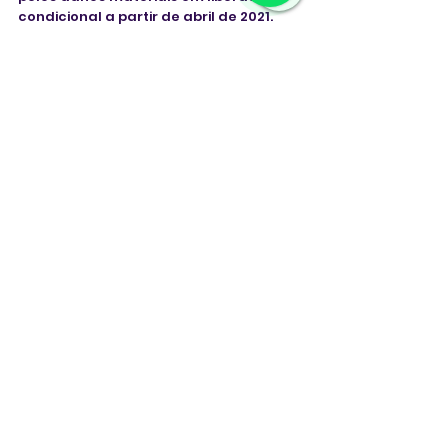
condicional a partir de abril de 2021.
Mas sem poder sair de Massachusetts 
e ainda sendo investigado pelo caso 
de abuso sexual, Bozani fugiu. Agora 
ele vai responder pelos crimes de 
agressão, abuso sexual e evasão.
Estados Unidos
violência sexual
estupro de menor
brasileiros nos Estados Unidos