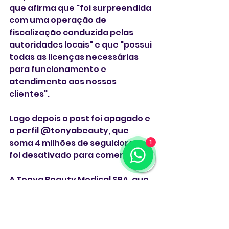
que afirma que "foi surpreendida 
com uma operação de 
fiscalização conduzida pelas 
autoridades locais" e que "possui 
todas as licenças necessárias 
para funcionamento e 
atendimento aos nossos 
clientes".  
Logo depois o post foi apagado e 
o perfil @tonyabeauty, que 
soma 4 milhões de seguidores, 
1
foi desativado para comentários. 
A Tonya Beauty Medical SPA, que 
se define como a maior clínica de 
estética brasileira nos EUA, 
mantém quatro unidades na 
Flórida (Miami, Orlando, 