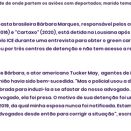
de de onde partem os aviões com deportados; marido teme
easta brasileira Bárbara Marques, responsável pelos cu
16) e "Cartaxo" (2020), está detida na Lousiana após 
pelo ICE durante uma entrevista para obter o green car
ou por três centros de detenção e não tem acesso a 
e Bárbara, o ator americano Tucker May,  agentes de 
nião havia sido bem-sucedida. "Mas o policial usou a 
rada para induzi-la a se afastar do nosso advogado.
ogado, ela foi presa. O motivo de sua detenção foi 
 2019, da qual minha esposa nunca foi notificada. Esta
vogados desde então para corrigir a situação", escr