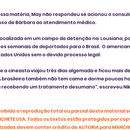
ssa matéria, May não respondeu se acionou o consula
esso de Bárbara ao atendimento médico. 
i localizada em um campo de detenção na  Lousiana, p
ões semanais de deportados para o Brasil.  O america
tados Unidos sem o devido processo legal.
 a cineasta viajou três dias algemada e ficou mais de
 brasileira também não tem cama e dorme poucas hora
á recebendo um tratamento desumano", escreveu Nikk
ibida a reprodução total ou parcial deste material s
CHETE USA. Todos os textos estão protegidos por copy
zadas devem conter crédito de AUTORIA para MANCHE