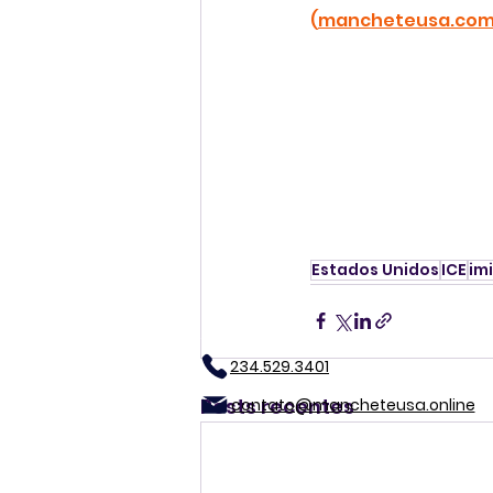
(
mancheteusa.co
Estados Unidos
ICE
im
234.529.3401
Posts recentes
contato@mancheteusa.online