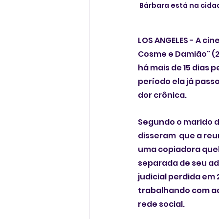
Bárbara está na cida
LOS ANGELES - A cin
Cosme e Damião" (20
há mais de 15 dias 
período ela já pass
dor crônica.
Segundo o marido d
disseram  que a reu
uma copiadora queb
separada de seu adv
judicial perdida em
trabalhando com ad
rede social. 