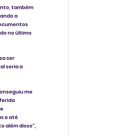
lanto, também 
tando a 
documentos 
do no último 
a ser 
l seria a 
 conseguiu me 
ferida 
e 
 e até 
 além disso", 