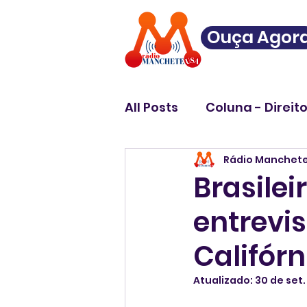
Ouça Agor
All Posts
Coluna - Direit
Rádio Manchet
Brasilei
entrevi
Califórn
Atualizado:
30 de set