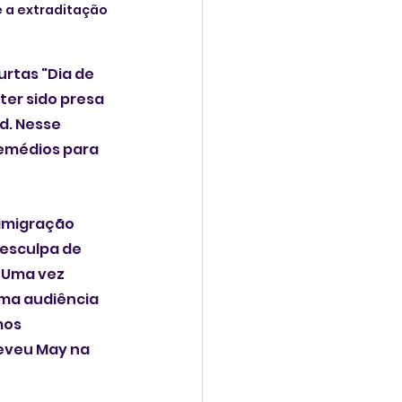
 a extraditação 
rtas "Dia de 
ter sido presa 
d. Nesse 
remédios para 
imigração 
desculpa de 
 Uma vez 
uma audiência 
mos 
eveu May na 