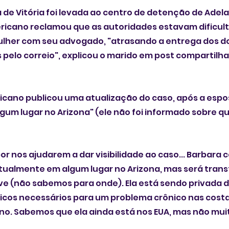
a de Vitória foi levada ao centro de detenção de Ade
ericano reclamou que as autoridades estavam dificul
lher com seu advogado, "atrasando a entrega dos 
pelo correio", explicou o marido em post compartilha
icano publicou uma atualização do caso, após a espos
gum lugar no Arizona" (ele não foi informado sobre qua
or nos ajudarem a dar visibilidade ao caso... Barbara
á atualmente em algum lugar no Arizona, mas será trans
 (não sabemos para onde). Ela está sendo privada d
os necessários para um problema crônico nas costas
o. Sabemos que ela ainda está nos EUA, mas não muito