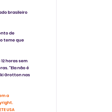
do brasileiro 
onto de 
no teme que 
 12 horas sem 
s. "Ela não é 
i Grotton nas 
em a 
right.
TE USA 