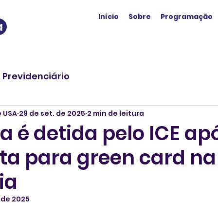
Início
Sobre
Programação
a
o Previdenciário
e USA
29 de set. de 2025
2 min de leitura
ra é detida pelo ICE ap
sta para green card na
ia
. de 2025