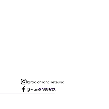
@radiomancheteusa
Ver tudo
@Manchete USA