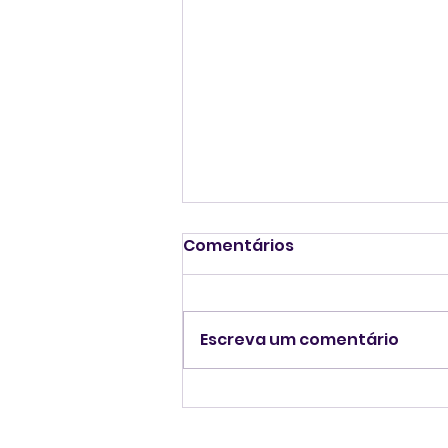
Comentários
Escreva um comentário
Senado dos EUA
confirma Daniel Perez