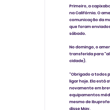
Primeiro, a capixab
na Califórnia. O am
comunicação da mu
que foram enviados 
sábado.
No domingo, o amer
transferida para "al
cidade). 
"Obrigado a todos p
ligar hoje. Ela est
novamente em breve
equipamentos médic
mesmo de ibuprofen
disse May.