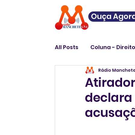
Ouça Agor
All Posts
Coluna - Direit
Rádio Manchet
Atirado
declara
acusaç