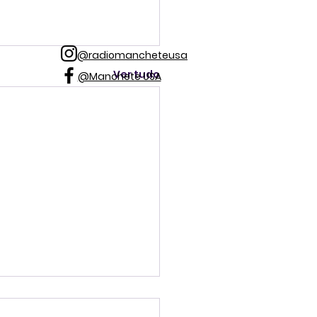
@radiomancheteusa
Ver tudo
@Manchete USA