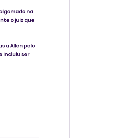
 algemado na 
te o juiz que 
 a Allen pelo 
incluiu ser 