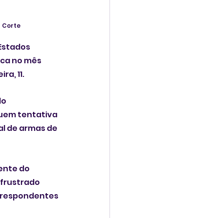
a Corte
Estados 
nca no mês 
a, 11.
o 
uem tentativa 
al de armas de 
ente do 
frustrado 
rrespondentes 