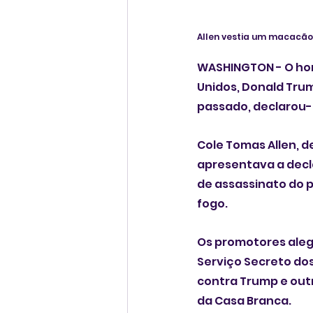
Allen vestia um macacão
WASHINGTON - O hom
Unidos, Donald Trum
passado, declarou-s
Cole Tomas Allen, d
apresentava a decl
de assassinato do p
fogo.
Os promotores aleg
Serviço Secreto do
contra Trump e out
da Casa Branca.