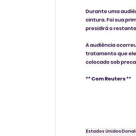
Durante uma audiên
cintura. Foi sua pri
presidirá o restante
A audiência ocorreu
tratamento que ele 
colocado sob precau
** Com Reuters 
**
Estados Unidos
Donal