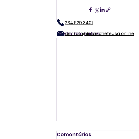
234.529.3401
Posts recentes
contato@mancheteusa.online
Comentários