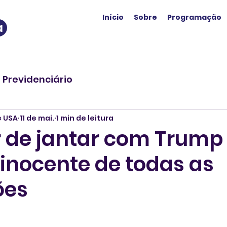
Início
Sobre
Programação
a
o Previdenciário
e USA
11 de mai.
1 min de leitura
r de jantar com Trump
 inocente de todas as
ões