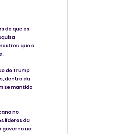
s do que os 
quisa 
mostrou que o 
e.
ão de Trump 
, dentro da 
m se mantido 
cana no 
 líderes da 
o governo na 