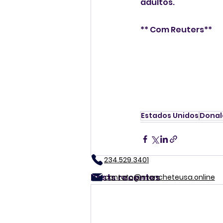
adultos.
** Com Reuters**
Estados Unidos
Donal
234.529.3401
Posts recentes
contato@mancheteusa.online