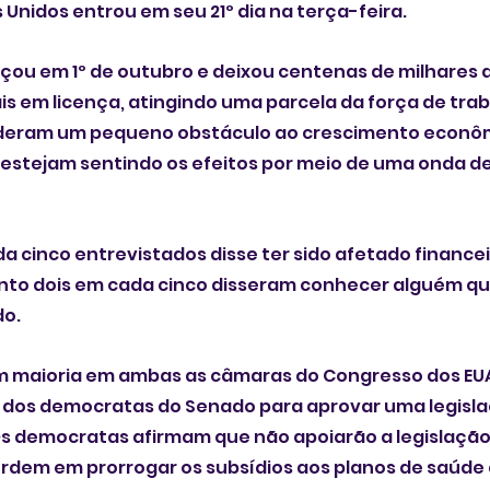
 Unidos entrou em seu 21º dia na terça-feira.
çou em 1º de outubro e deixou centenas de milhares d
is em licença, atingindo uma parcela da força de trab
deram um pequeno obstáculo ao crescimento econôm
estejam sentindo os efeitos por meio de uma onda de
 cinco entrevistados disse ter sido afetado finance
nto dois em cada cinco disseram conhecer alguém que
do.
m maioria em ambas as câmaras do Congresso dos EUA
 dos democratas do Senado para aprovar uma legisla
Os democratas afirmam que não apoiarão a legislação 
rdem em prorrogar os subsídios aos planos de saúde 