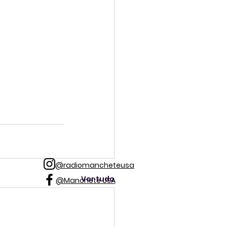
@radiomancheteusa
Ver tudo
@Manchete USA