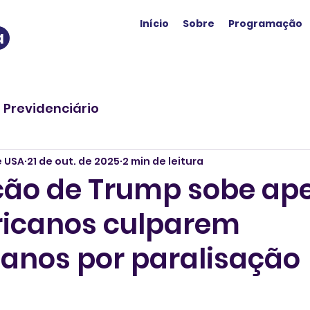
Início
Sobre
Programação
a
o Previdenciário
e USA
21 de out. de 2025
2 min de leitura
ão de Trump sobe ap
icanos culparem
canos por paralisação