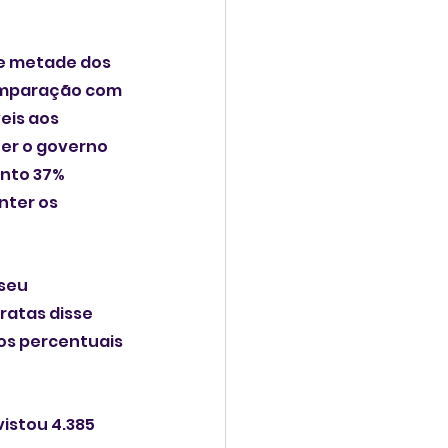
e metade dos 
omparação com 
eis aos 
er o governo 
nto 37% 
ter os 
seu 
atas disse 
os percentuais 
istou 4.385 