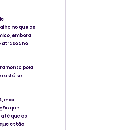
e 
alho no que os 
ico, embora 
 atrasos no 
iramente pela 
 está se 
, mas 
ção que 
até que os 
que estão 