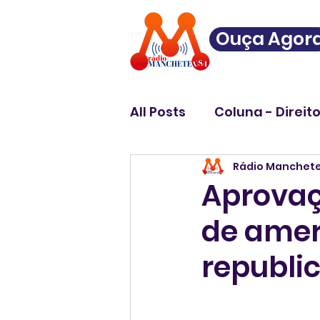
Ouça Agor
All Posts
Coluna - Direit
Rádio Manchet
Aprovaç
de amer
republi