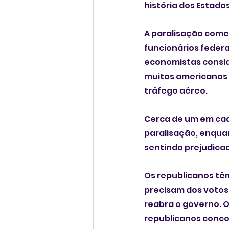
história dos Estados
A paralisação come
funcionários federa
economistas consi
muitos americanos 
tráfego aéreo. 
Cerca de um em cada
paralisação, enqua
sentindo prejudica
Os republicanos tê
precisam dos votos
reabra o governo. 
republicanos conco