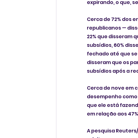
expirando, o que, 
Cerca de 72% dos e
republicanos — dis
22% que disseram qu
subsídios, 60% diss
fechado até que se
disseram que os pa
subsídios após a r
Cerca de nove em c
desempenho como p
que ele está fazend
em relação aos 47% 
A pesquisa Reuters/I