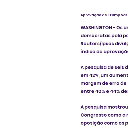
Aprovação de Trump varia
WASHINGTON - Os am
democratas pela pa
Reuters/Ipsos divul
índice de aprovaçã
A pesquisa de seis 
em 42%, um aumento
margem de erro de 
entre 40% e 44% desd
A pesquisa mostrou
Congresso como a m
oposição como os pr