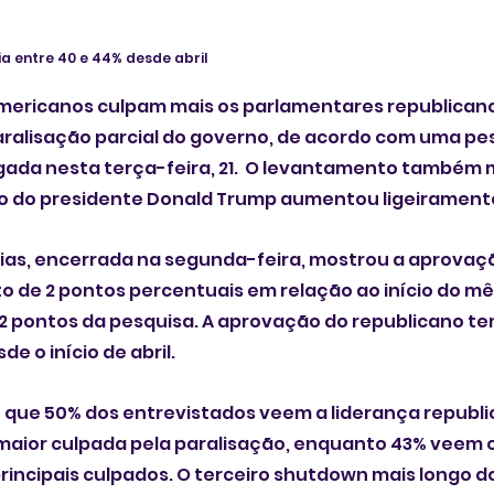
 entre 40 e 44% desde abril 
ericanos culpam mais os parlamentares republicano
ralisação parcial do governo, de acordo com uma pes
gada nesta terça-feira, 21.  O levantamento também 
o do presidente Donald Trump aumentou ligeirament
dias, encerrada na segunda-feira, mostrou a aprovaç
 de 2 pontos percentuais em relação ao início do mês
2 pontos da pesquisa. A aprovação do republicano te
e o início de abril.
 que 50% dos entrevistados veem a liderança republi
aior culpada pela paralisação, enquanto 43% veem os
incipais culpados. O terceiro shutdown mais longo d