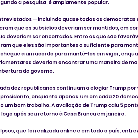
segundo a pesquisa, é amplamente popular.
ntrevistados — incluindo quase todos os democratas 
seram que os subsídios deveriam ser mantidos, em c
e deveriam ser encerrados. Entre os que são favoráv
eram que eles são importantes o suficiente para mant
 chegue a um acordo para mantê-los em vigor, enqua
rlamentares deveriam encontrar uma maneira de man
eabertura do governo.
ada dez republicanos continuam a elogiar Trump por 
residente, enquanto apenas  um em cada 20 democr
o um bom trabalho. A avaliação de Trump caiu 5 pont
logo após seu retorno à Casa Branca em janeiro.
psos, que foi realizada online e em todo o país, entrev