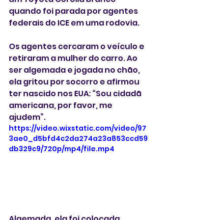
quando foi parada por agentes 
federais do ICE em uma rodovia.
Os agentes cercaram o veículo e 
retiraram a mulher do carro. Ao 
ser algemada e jogada no chão, 
ela gritou por socorro e afirmou 
ter nascido nos EUA: “Sou cidadã 
americana, por favor, me 
ajudem”.
https://video.wixstatic.com/video/97
3ae0_d5bfd4c2da274a23a853ccd59
db329c9/720p/mp4/file.mp4
Algemada, ela foi colocada 