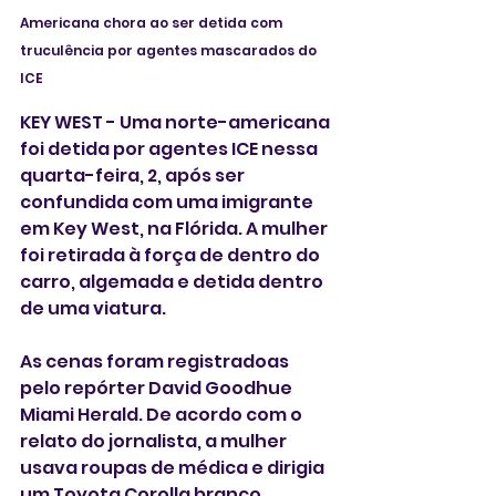
Americana chora ao ser detida com 
truculência por agentes mascarados do 
ICE
KEY WEST - Uma norte-americana 
foi detida por agentes ICE nessa 
quarta-feira, 2, após ser 
confundida com uma imigrante 
em Key West, na Flórida. A mulher 
foi retirada à força de dentro do 
carro, algemada e detida dentro 
de uma viatura.
As cenas foram registradoas 
pelo repórter David Goodhue 
Miami Herald. De acordo com o 
relato do jornalista, a mulher 
usava roupas de médica e dirigia 
um Toyota Corolla branco 