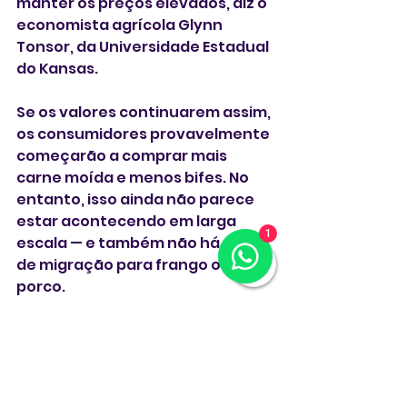
manter os preços elevados, diz o 
economista agrícola Glynn 
Tonsor, da Universidade Estadual 
do Kansas.
Se os valores continuarem assim, 
os consumidores provavelmente 
começarão a comprar mais 
carne moída e menos bifes. No 
entanto, isso ainda não parece 
estar acontecendo em larga 
1
escala — e também não há sinal 
de migração para frango ou 
porco.
Nelson disse que recentemente 
a seca diminuiu, o que melhorou 
as condições das pastagens, e 
os preços dos grãos caíram 