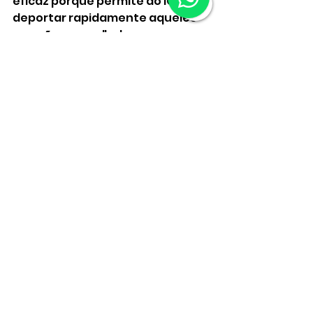
eficaz porque permite ao ICE 
deportar rapidamente aqueles 
que são presos", observou o ex-
funcionário. 
A prisão de Any não é a única do 
programa que chamou a 
atenção da mídia.
No final de outubro, Marta 
Brizeyda Renderos Leiva, uma 
mulher de El Salvador, foi presa 
no aeroporto de Salt Lake City. 
Contra Marta,  também havia 
uma ordem final de deportação. 
O vídeo da prisão mostra ela 
gritando enquanto os agentes a 
retiravam do aeroporto. 
Registros internos obtidos pelo 