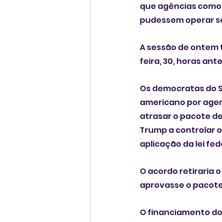
que agências como
pudessem operar s
A sessão de ontem 
feira, 30, horas an
Os democratas do S
americano por agen
atrasar o pacote d
Trump a ‌controlar o Departamento de Segurança Interna (DHS), que supervisiona a 
aplicação da lei fed
O acordo retiraria 
aprovasse ‍o pacote
O financiamento do