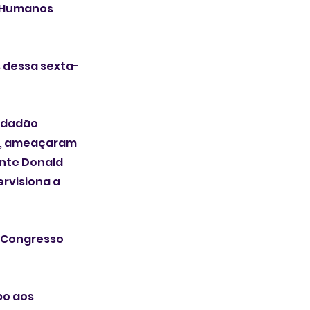
 Humanos 
s dessa sexta-
idadão 
o, ameaçaram 
nte Donald 
o Congresso 
 ​aos 