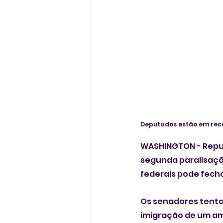
Deputados estão em rece
WASHINGTON - Repub
segunda paralisação
federais pode fecha
Os senadores tenta
imigração de um am