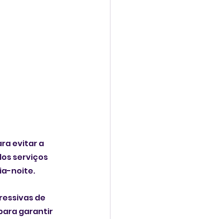
a evitar a 
os serviços 
ia-noite.
essivas de 
ara garantir 