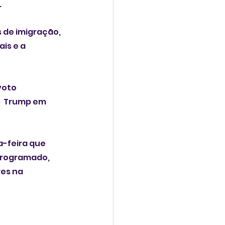
.
 de imigração, 
is e a 
oto 
p  Trump em 
-feira que 