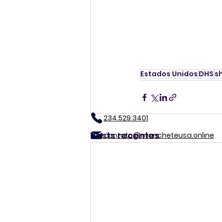
Estados Unidos
DHS
s
234.529.3401
Posts recentes
contato@mancheteusa.online