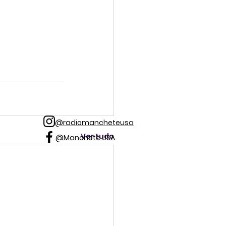
@radiomancheteusa
Ver tudo
@Manchete USA