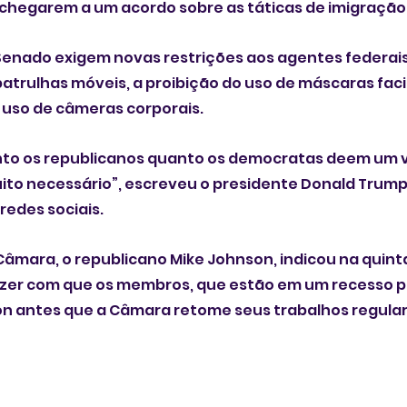
negociadores para chegarem ‌a um acordo sobre as táticas de imigração
enado exigem novas restrições ‍aos agentes federais
patrulhas móveis, a proibição do uso de máscaras facia
 uso de câmeras corporais.
to os republicanos quanto os democratas deem um v
muito necessário”, escreveu o presidente Donald Trum
edes sociais.
âmara, o republicano Mike Johnson, indicou na quinta
 membros, ‌que estão em um recesso programado, 
e seus trabalhos regulares na 