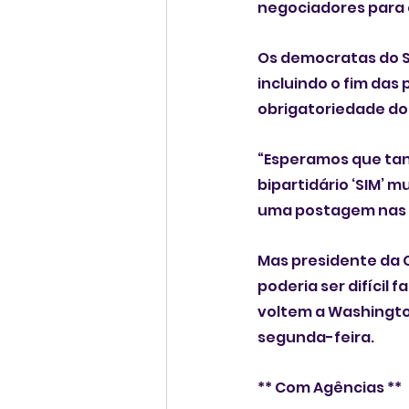
Os democratas do S
incluindo o fim das 
obrigatoriedade do
“Esperamos que tan
bipartidário ‘SIM’ 
uma postagem nas r
Mas presidente da C
poderia ser difícil fazer com que os
voltem a Washington antes que ‌a Câmara retom
segunda-feira.
** Com Agências **