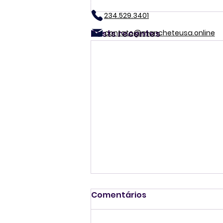
234.529.3401
Posts recentes
contato@mancheteusa.online
Comentários