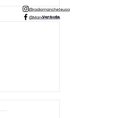
@radiomancheteusa
Ver tudo
@Manchete USA