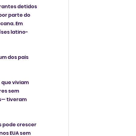
rantes detidos 
or parte do 
cana. Em 
íses latino-
um dos pais 
 que viviam 
res sem 
s— tiveram 
 pode crescer 
 nos EUA sem 