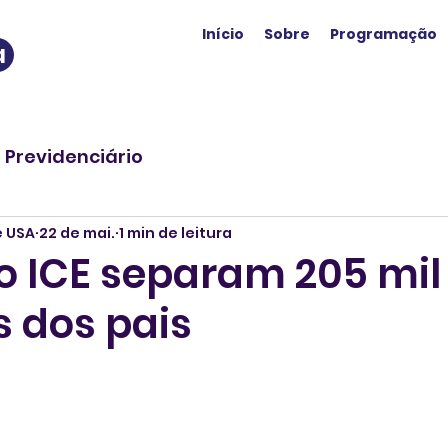
Início
Sobre
Programação
a
o Previdenciário
e USA
22 de mai.
1 min de leitura
o ICE separam 205 mil
s dos pais