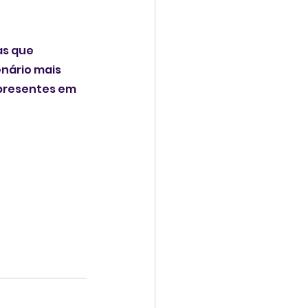
as que 
nário mais 
 presentes em 