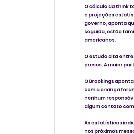
O cálculo da think 
e projeções estatís
governo, aponta qu
seguida, estão famí
americanos. 
O estudo cita entre
presos. A maior pa
O Brookings aponta 
com a criança fora
nenhum responsável
algum contato com o
As estatísticas in
nos próximos meses.