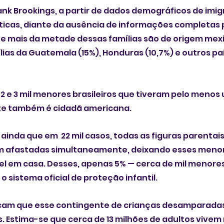
tank Brookings, a partir de dados demográficos de imig
ticas, diante da ausência de informações completas p
e mais da metade dessas famílias são de origem mexi
lias da Guatemala (15%), Honduras (10,7%) e outros pa
 2 e 3 mil menores brasileiros que tiveram pelo menos 
rte também é cidadã americana.
ainda que em  22 mil casos, todas as figuras parentais
m afastadas simultaneamente, deixando esses meno
 em casa. Desses, apenas 5% — cerca de mil menore
 sistema oficial de proteção infantil.
dicam que esse contingente de crianças desamparadas
 Estima-se que cerca de 13 milhões de adultos vivem