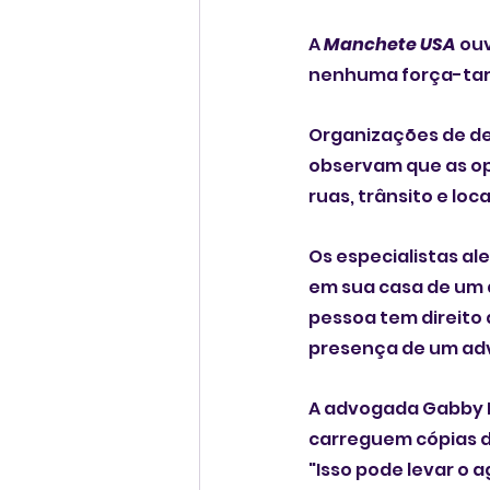
A 
Manchete USA 
ouv
nenhuma força-tare
Organizações de de
observam que as ope
ruas, trânsito e loc
Os especialistas al
em sua casa de um a
pessoa tem direito 
presença de um ad
A advogada Gabby M
carreguem cópias d
"Isso pode levar o a