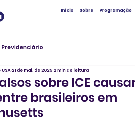
Início
Sobre
Programação
a
o Previdenciário
e USA
21 de mai. de 2025
2 min de leitura
falsos sobre ICE caus
ntre brasileiros em
husetts