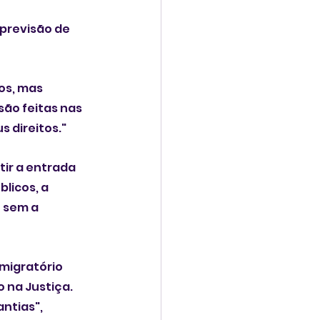
previsão de 
s, mas 
ão feitas nas 
s direitos."
ir a entrada 
licos, a 
 sem a 
migratório 
na Justiça. 
ntias", 