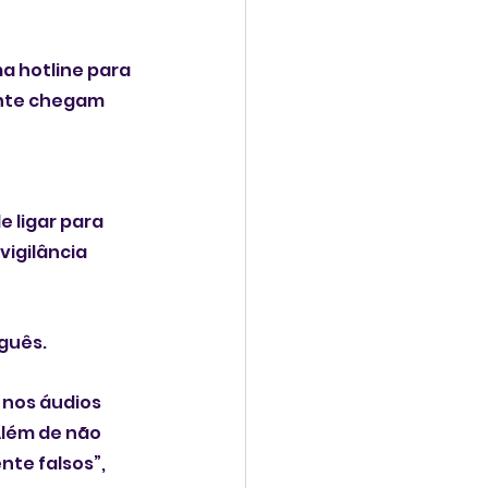
a hotline para 
nte chegam 
 ligar para 
vigilância 
guês. 
nos áudios 
Além de não 
te falsos”, 