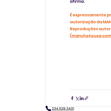
afirma.
É expressamente pro
autorização da MAN
Reproduções autori
(
mancheteusa.co
234.529.3401