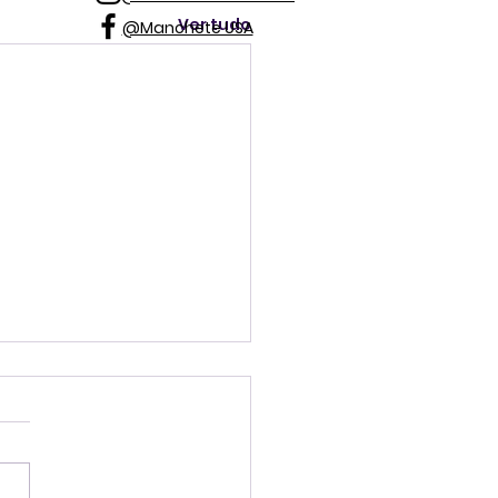
Ver tudo
@Manchete USA