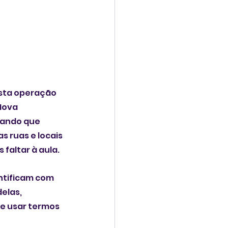
osta operação 
Nova 
ando que 
s ruas e locais 
faltar à aula.
ntificam com 
elas, 
 e usar termos 