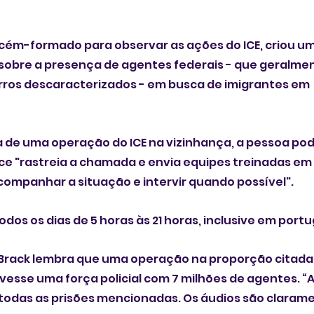
cém-formado para observar as ações do ICE, criou um
sobre a presença de agentes federais - que geralme
rros descaracterizados - em busca de imigrantes em 
de uma operação do ICE na vizinhança, a pessoa pode
uce "rastreia a chamada e envia equipes treinadas em 
ompanhar a situação e intervir quando possível".
odos os dias de 5 horas às 21 horas, inclusive em portu
Brack lembra que uma operação na proporção citada 
tivesse uma força policial com 7 milhões de agentes. “
odas as prisões mencionadas. Os áudios são claramen