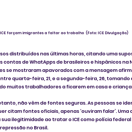
CE forçam imigrantes a faltar ao trabalho  (Foto: ICE Divulgação) 
sos distribuídos nas últimas horas, citando uma sup
as contas de WhatApps de brasileiros e hispânicos na 
ntes se mostraram apavorados com a mensagem afirm
tre quarta-feira, 21, e a segunda-feira, 26, tomando a
do muitos trabalhadores a ficarem em casa e crianças 
tanto, não vêm de fontes seguras. As pessoas se ide
r citam fontes oficiais, apenas ‘ouviram falar’. Uma d
sua ilegitimidade ao tratar o ICE como polícia federal
epressão no Brasil.