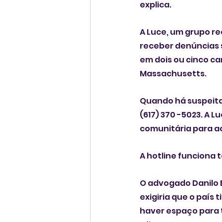
explica.
A Luce, um grupo re
receber denúncias 
em dois ou cinco ca
Massachusetts.
Quando há suspeita 
(617) 370 -5023. A L
comunitária para ac
A hotline funciona t
O advogado Danilo 
exigiria que o país 
haver espaço para t