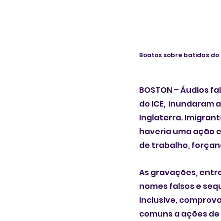
Boatos sobre batidas do I
BOSTON – Áudios fal
do ICE,  inundaram 
Inglaterra. Imigra
haveria uma ação en
de trabalho, forçan
As gravações, entre
nomes falsos e seque
inclusive, comprova 
comuns a ações de r