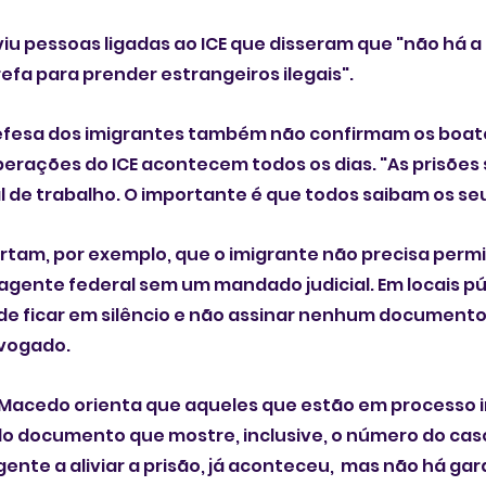
iu pessoas ligadas ao ICE que disseram que "não há a 
fa para prender estrangeiros ilegais".
fesa dos imigrantes também não confirmam os boato
rações do ICE acontecem todos os dias. "As prisões s
al de trabalho. O importante é que todos saibam os seu
ertam, por exemplo, que o imigrante não precisa permit
gente federal sem um mandado judicial. Em locais púb
de ficar em silêncio e não assinar nenhum documento
vogado.
acedo orienta que aqueles que estão em processo i
o documento que mostre, inclusive, o número do caso 
gente a aliviar a prisão, já aconteceu,  mas não há gara