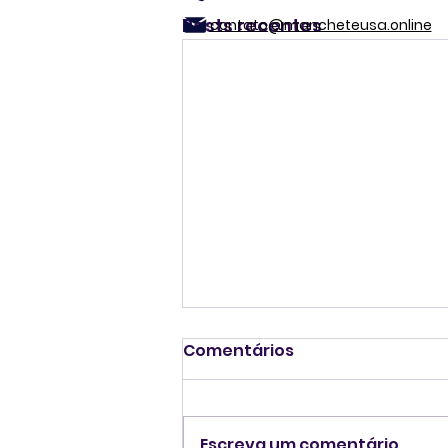
Posts recentes
contato@mancheteusa.online
Comentários
Escreva um comentário