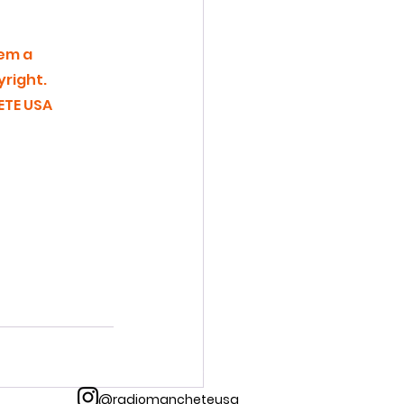
em a 
right.
TE USA 
@radiomancheteusa